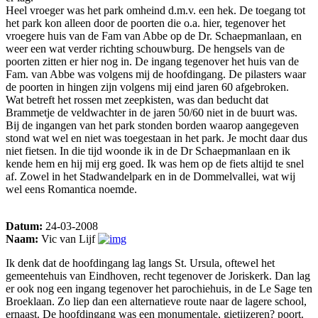
Heel vroeger was het park omheind d.m.v. een hek. De toegang tot
het park kon alleen door de poorten die o.a. hier, tegenover het
vroegere huis van de Fam van Abbe op de Dr. Schaepmanlaan, en
weer een wat verder richting schouwburg. De hengsels van de
poorten zitten er hier nog in. De ingang tegenover het huis van de
Fam. van Abbe was volgens mij de hoofdingang. De pilasters waar
de poorten in hingen zijn volgens mij eind jaren 60 afgebroken.
Wat betreft het rossen met zeepkisten, was dan beducht dat
Brammetje de veldwachter in de jaren 50/60 niet in de buurt was.
Bij de ingangen van het park stonden borden waarop aangegeven
stond wat wel en niet was toegestaan in het park. Je mocht daar dus
niet fietsen. In die tijd woonde ik in de Dr Schaepmanlaan en ik
kende hem en hij mij erg goed. Ik was hem op de fiets altijd te snel
af. Zowel in het Stadwandelpark en in de Dommelvallei, wat wij
wel eens Romantica noemde.
Datum:
24-03-2008
Naam:
Vic van Lijf
Ik denk dat de hoofdingang lag langs St. Ursula, oftewel het
gemeentehuis van Eindhoven, recht tegenover de Joriskerk. Dan lag
er ook nog een ingang tegenover het parochiehuis, in de Le Sage ten
Broeklaan. Zo liep dan een alternatieve route naar de lagere school,
ernaast. De hoofdingang was een monumentale, gietijzeren? poort.