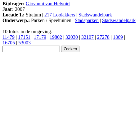
Bijdrager:
Giovanni van Helvoirt
Jaar:
2007
Locatie 1.:
Stratum |
217 Looiakkers
|
Stadswandelpark
Onderwerp.:
Parken / Speeltuinen |
Stadsparken
|
Stadswandelpark
10 foto's in de omgeving:
11479
|
17151
|
17179
|
19802
|
32030
|
32107
|
27278
|
1869
|
16705
|
53003