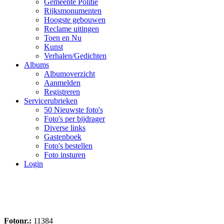
Gemeente Politie
Rijksmonumenten
Hoogste gebouwen
Reclame uitingen
Toen en Nu
Kunst
Verhalen/Gedichten
Albums
Albumoverzicht
Aanmelden
Registreren
Servicerubrieken
50 Nieuwste foto's
Foto's per bijdrager
Diverse links
Gastenboek
Foto's bestellen
Foto insturen
Login
Fotonr.:
11384