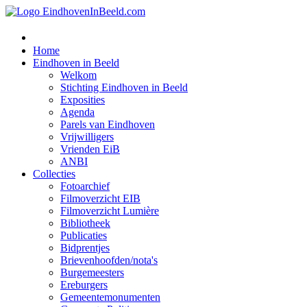
Home
Eindhoven in Beeld
Welkom
Stichting Eindhoven in Beeld
Exposities
Agenda
Parels van Eindhoven
Vrijwilligers
Vrienden EiB
ANBI
Collecties
Fotoarchief
Filmoverzicht EIB
Filmoverzicht Lumière
Bibliotheek
Publicaties
Bidprentjes
Brievenhoofden/nota's
Burgemeesters
Ereburgers
Gemeentemonumenten