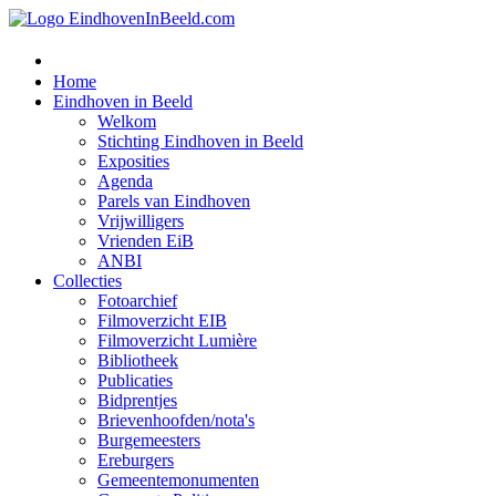
Home
Eindhoven in Beeld
Welkom
Stichting Eindhoven in Beeld
Exposities
Agenda
Parels van Eindhoven
Vrijwilligers
Vrienden EiB
ANBI
Collecties
Fotoarchief
Filmoverzicht EIB
Filmoverzicht Lumière
Bibliotheek
Publicaties
Bidprentjes
Brievenhoofden/nota's
Burgemeesters
Ereburgers
Gemeentemonumenten