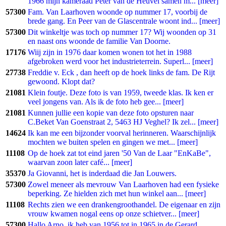
1966 mijn kameraad Peter van de Heuvel samen m... [meer]
57300
Fam. Van Laarhoven woonde op nummer 17, voorbij de
brede gang. En Peer van de Glascentrale woont ind... [meer]
57300
Dit winkeltje was toch op nummer 17? Wij woonden op 31
en naast ons woonde de familie Van Doorne.
17176
Wiij zijn in 1976 daar komen wonen tot het in 1988
afgebroken werd voor het industrieterrein. Superl... [meer]
27738
Freddie v. Eck , dan heeft op de hoek links de fam. De Rijt
gewoond. Klopt dat?
21081
Klein foutje. Deze foto is van 1959, tweede klas. Ik ken er
veel jongens van. Als ik de foto heb gee... [meer]
21081
Kunnen jullie een kopie van deze foto opsturen naar
C.Beket Van Goenstraat 2, 5463 HJ Veghel? Ik zel... [meer]
14624
Ik kan me een bijzonder voorval herinneren. Waarschijnlijk
mochten we buiten spelen en gingen we met... [meer]
11108
Op de hoek zat tot eind jaren '50 Van de Laar "EnKaBe",
waarvan zoon later café... [meer]
35370
Ja Giovanni, het is inderdaad die Jan Louwers.
57300
Zowel meneer als mevrouw Van Laarhoven had een fysieke
beperking. Ze hielden zich met hun winkel aan... [meer]
11108
Rechts zien we een drankengroothandel. De eigenaar en zijn
vrouw kwamen nogal eens op onze schietver... [meer]
57300
Hallo Arno, ik heb van 1956 tot in 1965 in de Gerard