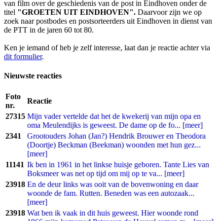
van film over de geschiedenis van de post in Eindhoven onder de
titel
"GROETEN UIT EINDHOVEN".
Daarvoor zijn we op
zoek naar postbodes en postsorteerders uit Eindhoven in dienst van
de PTT in de jaren 60 tot 80.
Ken je iemand of heb je zelf interesse, laat dan je reactie achter via
dit formulier
.
Nieuwste reacties
Foto
Reactie
nr.
27315
Mijn vader vertelde dat het de kwekerij van mijn opa en
oma Meulendijks is geweest. De dame op de fo... [meer]
2341
Grootouders Johan (Jan?) Hendrik Brouwer en Theodora
(Doortje) Beckman (Beekman) woonden met hun gez...
[meer]
11141
Ik ben in 1961 in het linkse huisje geboren. Tante Lies van
Boksmeer was net op tijd om mij op te va... [meer]
23918
En de deur links was ooit van de bovenwoning en daar
woonde de fam. Rutten. Beneden was een autozaak...
[meer]
23918
Wat ben ik vaak in dit huis geweest. Hier woonde rond