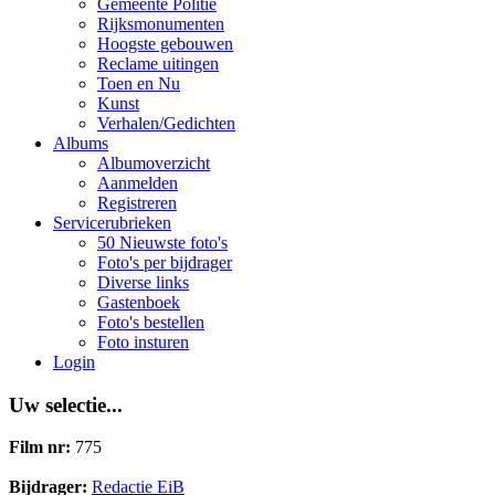
Gemeente Politie
Rijksmonumenten
Hoogste gebouwen
Reclame uitingen
Toen en Nu
Kunst
Verhalen/Gedichten
Albums
Albumoverzicht
Aanmelden
Registreren
Servicerubrieken
50 Nieuwste foto's
Foto's per bijdrager
Diverse links
Gastenboek
Foto's bestellen
Foto insturen
Login
Uw selectie...
Film nr:
775
Bijdrager:
Redactie EiB