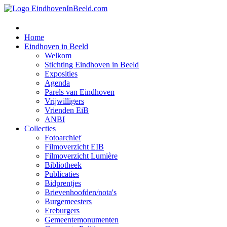
Home
Eindhoven in Beeld
Welkom
Stichting Eindhoven in Beeld
Exposities
Agenda
Parels van Eindhoven
Vrijwilligers
Vrienden EiB
ANBI
Collecties
Fotoarchief
Filmoverzicht EIB
Filmoverzicht Lumière
Bibliotheek
Publicaties
Bidprentjes
Brievenhoofden/nota's
Burgemeesters
Ereburgers
Gemeentemonumenten