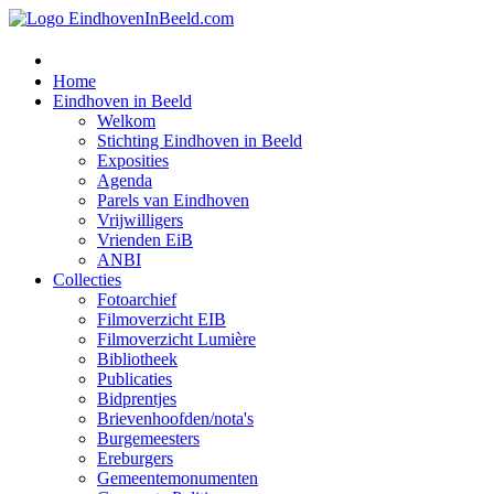
Home
Eindhoven in Beeld
Welkom
Stichting Eindhoven in Beeld
Exposities
Agenda
Parels van Eindhoven
Vrijwilligers
Vrienden EiB
ANBI
Collecties
Fotoarchief
Filmoverzicht EIB
Filmoverzicht Lumière
Bibliotheek
Publicaties
Bidprentjes
Brievenhoofden/nota's
Burgemeesters
Ereburgers
Gemeentemonumenten