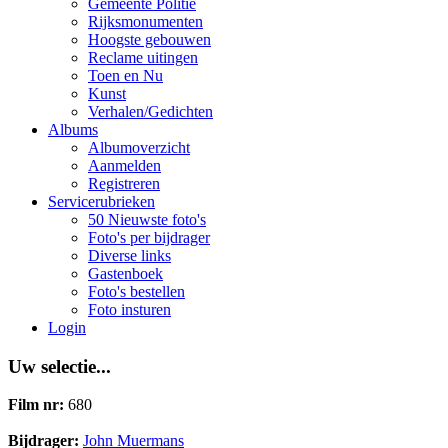
Gemeente Politie
Rijksmonumenten
Hoogste gebouwen
Reclame uitingen
Toen en Nu
Kunst
Verhalen/Gedichten
Albums
Albumoverzicht
Aanmelden
Registreren
Servicerubrieken
50 Nieuwste foto's
Foto's per bijdrager
Diverse links
Gastenboek
Foto's bestellen
Foto insturen
Login
Uw selectie...
Film nr:
680
Bijdrager:
John Muermans