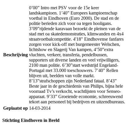
0’00” Intro met PSV voor de 15e keer
landskampioen. 1’40” Europees kampioenschap
voetbal in Eindhoven (Euro 2000). De stad en de
politie berieden zich voor oa tegen hooligans.
3’09”rijdende karavaan bezoekt de pleinen van de
stad met oa skatedemonstraties, klimwanden en 4x4
straatvoetbalcompetitie. 4'18" Eindhovense fanfares
zorgen voor kick-off met burgemeester Welschen,
lichtshow en Slagerij Van kampen, 4’50”extra
Beschrijving
vluchten, verkeer, transferia, pendelbussen,
supporters uit diverse landen en veel vrijwilligers,
2100 man politie. 6’30”start wedstrijd Engeland-
Portugal met 33.000 toeschouwers. 7’40” Rellen
blijven uit, beelden van volle markt.
8’13”strafschoppen zijn Nederland fataal. 8’43”
Beste jaar in de geschiedenis van Philips, bijna hele
voorraad Tv’s verkocht, wachtlijsten voor Senseo-
apparaat. 9’33” Groeiende economie, schreeuwend
tekort aan personeel bij bedrijven en uitzendbureaus.
Geplaatst op
14-03-2014
Stichting Eindhoven in Beeld