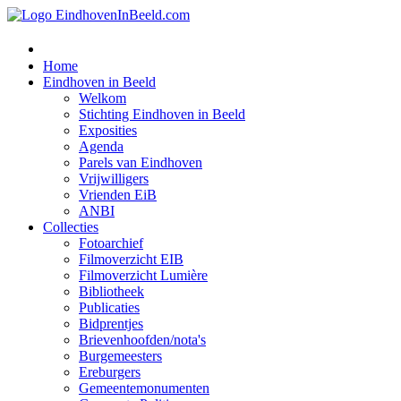
Home
Eindhoven in Beeld
Welkom
Stichting Eindhoven in Beeld
Exposities
Agenda
Parels van Eindhoven
Vrijwilligers
Vrienden EiB
ANBI
Collecties
Fotoarchief
Filmoverzicht EIB
Filmoverzicht Lumière
Bibliotheek
Publicaties
Bidprentjes
Brievenhoofden/nota's
Burgemeesters
Ereburgers
Gemeentemonumenten