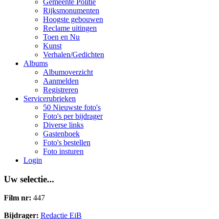
Gemeente Politie
Rijksmonumenten
Hoogste gebouwen
Reclame uitingen
Toen en Nu
Kunst
Verhalen/Gedichten
Albums
Albumoverzicht
Aanmelden
Registreren
Servicerubrieken
50 Nieuwste foto's
Foto's per bijdrager
Diverse links
Gastenboek
Foto's bestellen
Foto insturen
Login
Uw selectie...
Film nr:
447
Bijdrager:
Redactie EiB