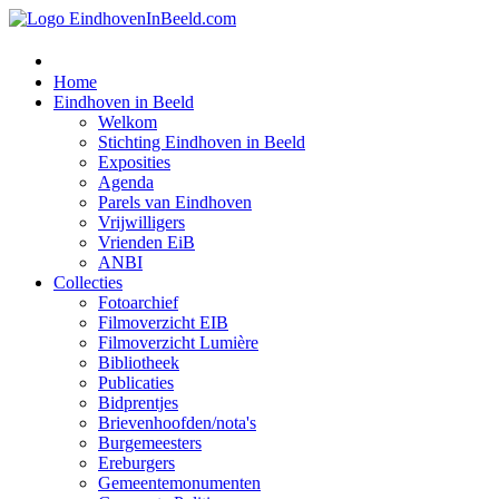
Home
Eindhoven in Beeld
Welkom
Stichting Eindhoven in Beeld
Exposities
Agenda
Parels van Eindhoven
Vrijwilligers
Vrienden EiB
ANBI
Collecties
Fotoarchief
Filmoverzicht EIB
Filmoverzicht Lumière
Bibliotheek
Publicaties
Bidprentjes
Brievenhoofden/nota's
Burgemeesters
Ereburgers
Gemeentemonumenten