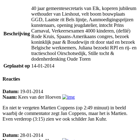
40 jaar gemeentesecretaris van Elk, koperen jubileum
wethouder van Lieshout, velt boom bouwplaats
GGD, Laatste rit Bels lijntje, Aanmoedigingsprijzen
kunstenaars, opening jeugdatelier, intocht Prins
Carnaval, Verkeersexamen 4000 kinderen, (defilé)
Beschrijving
Rode Kruis, Spaans-Amerikaans congres, bezoek
koninklijk paar & Boudewijn rit door stad en bezoek
Belgische werknemers, Juliana bezoekt RPI en rij- en
tractieschool Oirschotsedijk, Stille tocht &
dodenherdenking Oude Toren
Geplaatst op
14-01-2014
Reacties
Datum:
19-01-2014
Naam:
Kees van der Hoeven
En niet te vergeten Martien Coppens (op 2:49 minuut) in beeld
waarbij de commentator zegt Jan Coppens, maar het is Martien.
Even verderop (3:15) zien we ook schilder Jan Kuhr.
Datum:
28-01-2014