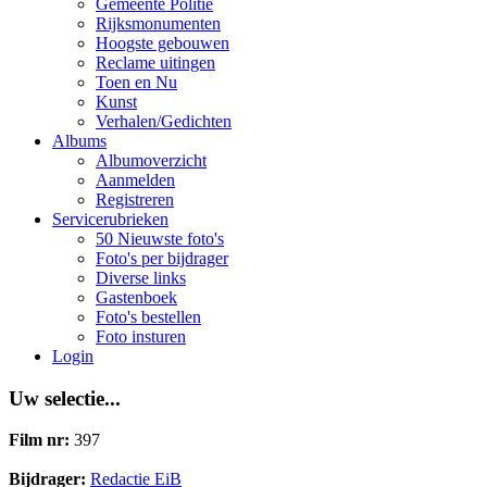
Gemeente Politie
Rijksmonumenten
Hoogste gebouwen
Reclame uitingen
Toen en Nu
Kunst
Verhalen/Gedichten
Albums
Albumoverzicht
Aanmelden
Registreren
Servicerubrieken
50 Nieuwste foto's
Foto's per bijdrager
Diverse links
Gastenboek
Foto's bestellen
Foto insturen
Login
Uw selectie...
Film nr:
397
Bijdrager:
Redactie EiB