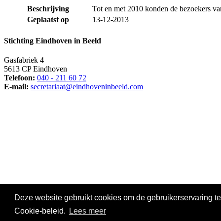
Beschrijving
Tot en met 2010 konden de bezoekers va
Geplaatst op
13-12-2013
Stichting Eindhoven in Beeld
Gasfabriek 4
5613 CP Eindhoven
Telefoon:
040 - 211 60 72
E-mail:
secretariaat@eindhoveninbeeld.com
Social media
Deze website gebruikt cookies om de gebruikerservaring te
© Copyright
Stichting Eindhoven in Beeld
. All Rights Reserved |
Pr
Cookie-beleid.
Lees meer