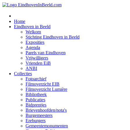
Home
Eindhoven in Beeld
Welkom
Stichting Eindhoven in Beeld
Exposities
Agenda
Parels van Eindhoven
Vrijwilligers
Vrienden EiB
ANBI
Collecties
Fotoarchief
Filmoverzicht EIB
Filmoverzicht Lumière
Bibliotheek
Publicaties
Bidprentjes
Brievenhoofden/nota's
Burgemeesters
Ereburgers
Gemeentemonumenten