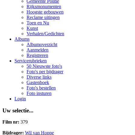
Gemeente Politie
Rijksmonumenten
Hoogste gebouwen
Reclame uitingen
Toen en Nu
Kunst
Verhalen/Gedichten
Albums
Albumoverzicht
Aanmelden
Registreren
Servicerubrieken
50 Nieuwste foto's
Foto's per bijdrager
Diverse links
Gastenboek
Foto's bestellen
Foto insturen
Login
Uw selectie...
Film nr:
379
Bijdrager:
Wil van Hoppe