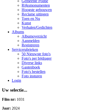
Gemeente Politie
Rijksmonumenten
Hoogste gebouwen
Reclame uitingen
Toen en Nu
Kunst
Verhalen/Gedichten
Albums
Albumoverzicht
Aanmelden
Registreren
Servicerubrieken
50 Nieuwste foto's
Foto's per bijdrager
Diverse links
Gastenboek
Foto's bestellen
Foto insturen
Login
Uw selectie...
Film nr:
1031
Jaar:
2024