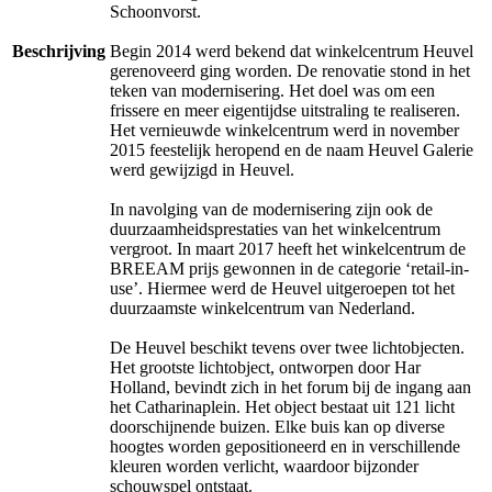
Schoonvorst.
Beschrijving
Begin 2014 werd bekend dat winkelcentrum Heuvel
gerenoveerd ging worden. De renovatie stond in het
teken van modernisering. Het doel was om een
frissere en meer eigentijdse uitstraling te realiseren.
Het vernieuwde winkelcentrum werd in november
2015 feestelijk heropend en de naam Heuvel Galerie
werd gewijzigd in Heuvel.
In navolging van de modernisering zijn ook de
duurzaamheidsprestaties van het winkelcentrum
vergroot. In maart 2017 heeft het winkelcentrum de
BREEAM prijs gewonnen in de categorie ‘retail-in-
use’. Hiermee werd de Heuvel uitgeroepen tot het
duurzaamste winkelcentrum van Nederland.
De Heuvel beschikt tevens over twee lichtobjecten.
Het grootste lichtobject, ontworpen door Har
Holland, bevindt zich in het forum bij de ingang aan
het Catharinaplein. Het object bestaat uit 121 licht
doorschijnende buizen. Elke buis kan op diverse
hoogtes worden gepositioneerd en in verschillende
kleuren worden verlicht, waardoor bijzonder
schouwspel ontstaat.