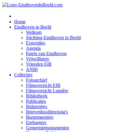
Home
Eindhoven in Beeld
Welkom
Stichting Eindhoven in Beeld
Exposities
Agenda
Parels van Eindhoven
Vrijwilligers
Vrienden EiB
ANBI
Collecties
Fotoarchief
Filmoverzicht EIB
Filmoverzicht Lumière
Bibliotheek
Publicaties
Bidprentjes
Brievenhoofden/nota's
Burgemeesters
Ereburgers
Gemeentemonumenten