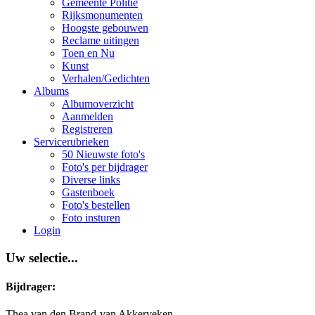
Gemeente Politie
Rijksmonumenten
Hoogste gebouwen
Reclame uitingen
Toen en Nu
Kunst
Verhalen/Gedichten
Albums
Albumoverzicht
Aanmelden
Registreren
Servicerubrieken
50 Nieuwste foto's
Foto's per bijdrager
Diverse links
Gastenboek
Foto's bestellen
Foto insturen
Login
Uw selectie...
Bijdrager:
Thea van den Brand-van Akkerveken