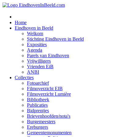
Home
Eindhoven in Beeld
Welkom
Stichting Eindhoven in Beeld
Exposities
Agenda
Parels van Eindhoven
Vrijwilligers
Vrienden EiB
ANBI
Collecties
Fotoarchief
Filmoverzicht EIB
Filmoverzicht Lumière
Bibliotheek
Publicaties
Bidprentjes
Brievenhoofden/nota's
Burgemeesters
Ereburgers
Gemeentemonumenten