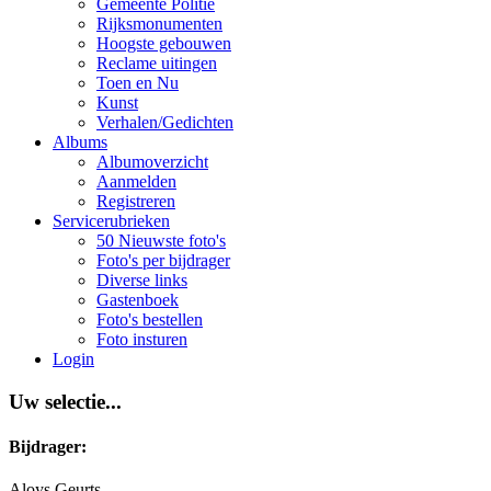
Gemeente Politie
Rijksmonumenten
Hoogste gebouwen
Reclame uitingen
Toen en Nu
Kunst
Verhalen/Gedichten
Albums
Albumoverzicht
Aanmelden
Registreren
Servicerubrieken
50 Nieuwste foto's
Foto's per bijdrager
Diverse links
Gastenboek
Foto's bestellen
Foto insturen
Login
Uw selectie...
Bijdrager:
Aloys Geurts