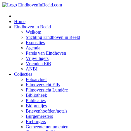
Home
Eindhoven in Beeld
Welkom
Stichting Eindhoven in Beeld
Exposities
Agenda
Parels van Eindhoven
Vrijwilligers
Vrienden EiB
ANBI
Collecties
Fotoarchief
Filmoverzicht EIB
Filmoverzicht Lumière
Bibliotheek
Publicaties
Bidprentjes
Brievenhoofden/nota's
Burgemeesters
Ereburgers
Gemeentemonumenten