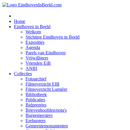
Home
Eindhoven in Beeld
Welkom
Stichting Eindhoven in Beeld
Exposities
Agenda
Parels van Eindhoven
Vrijwilligers
Vrienden EiB
ANBI
Collecties
Fotoarchief
Filmoverzicht EIB
Filmoverzicht Lumière
Bibliotheek
Publicaties
Bidprentjes
Brievenhoofden/nota's
Burgemeesters
Ereburgers
Gemeentemonumenten