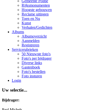
Gemeente Politie
Rijksmonumenten
Hoogste gebouwen
Reclame uitingen
Toen en Nu
Kunst
Verhalen/Gedichten
Albums
Albumoverzicht
Aanmelden
Registreren
Servicerubrieken
50 Nieuwste foto's
Foto's per bijdrager
Diverse links
Gastenboek
Foto's bestellen
Foto insturen
Login
Uw selectie...
Bijdrager:
Paul Michels