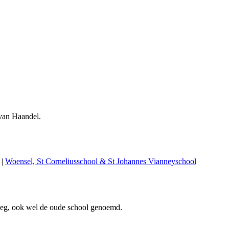
 van Haandel.
|
Woensel, St Corneliusschool & St Johannes Vianneyschool
weg, ook wel de oude school genoemd.