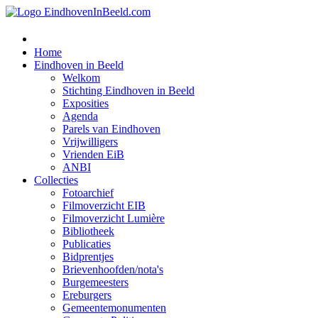
Home
Eindhoven in Beeld
Welkom
Stichting Eindhoven in Beeld
Exposities
Agenda
Parels van Eindhoven
Vrijwilligers
Vrienden EiB
ANBI
Collecties
Fotoarchief
Filmoverzicht EIB
Filmoverzicht Lumière
Bibliotheek
Publicaties
Bidprentjes
Brievenhoofden/nota's
Burgemeesters
Ereburgers
Gemeentemonumenten