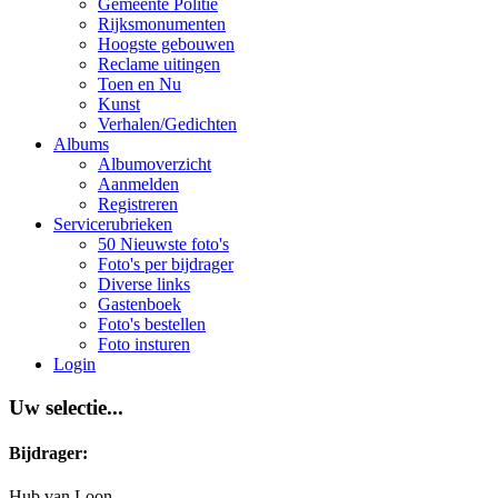
Gemeente Politie
Rijksmonumenten
Hoogste gebouwen
Reclame uitingen
Toen en Nu
Kunst
Verhalen/Gedichten
Albums
Albumoverzicht
Aanmelden
Registreren
Servicerubrieken
50 Nieuwste foto's
Foto's per bijdrager
Diverse links
Gastenboek
Foto's bestellen
Foto insturen
Login
Uw selectie...
Bijdrager:
Hub van Loon