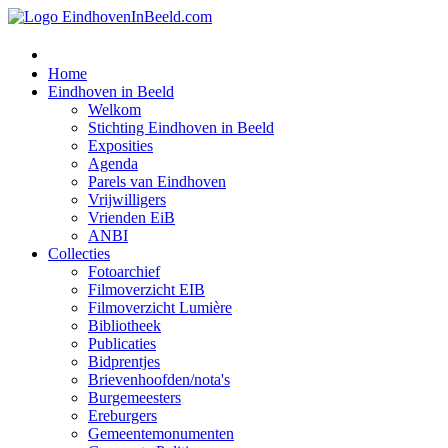
Home
Eindhoven in Beeld
Welkom
Stichting Eindhoven in Beeld
Exposities
Agenda
Parels van Eindhoven
Vrijwilligers
Vrienden EiB
ANBI
Collecties
Fotoarchief
Filmoverzicht EIB
Filmoverzicht Lumière
Bibliotheek
Publicaties
Bidprentjes
Brievenhoofden/nota's
Burgemeesters
Ereburgers
Gemeentemonumenten