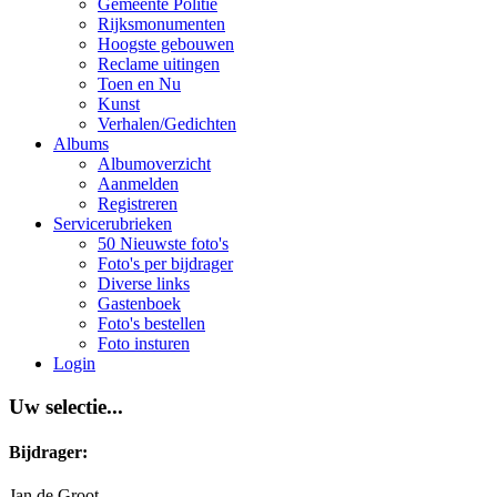
Gemeente Politie
Rijksmonumenten
Hoogste gebouwen
Reclame uitingen
Toen en Nu
Kunst
Verhalen/Gedichten
Albums
Albumoverzicht
Aanmelden
Registreren
Servicerubrieken
50 Nieuwste foto's
Foto's per bijdrager
Diverse links
Gastenboek
Foto's bestellen
Foto insturen
Login
Uw selectie...
Bijdrager:
Jan de Groot