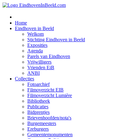
Home
Eindhoven in Beeld
Welkom
Stichting Eindhoven in Beeld
Exposities
Agenda
Parels van Eindhoven
Vrijwilligers
Vrienden EiB
ANBI
Collecties
Fotoarchief
Filmoverzicht EIB
Filmoverzicht Lumière
Bibliotheek
Publicaties
Bidprentjes
Brievenhoofden/nota's
Burgemeesters
Ereburgers
Gemeentemonumenten