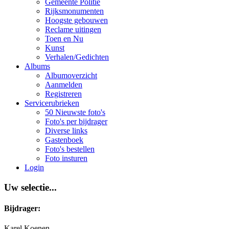
Gemeente Politie
Rijksmonumenten
Hoogste gebouwen
Reclame uitingen
Toen en Nu
Kunst
Verhalen/Gedichten
Albums
Albumoverzicht
Aanmelden
Registreren
Servicerubrieken
50 Nieuwste foto's
Foto's per bijdrager
Diverse links
Gastenboek
Foto's bestellen
Foto insturen
Login
Uw selectie...
Bijdrager:
Karel Koenen