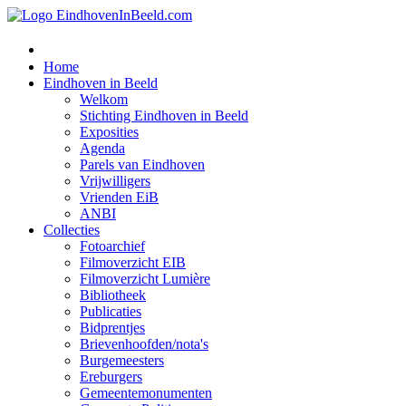
Home
Eindhoven in Beeld
Welkom
Stichting Eindhoven in Beeld
Exposities
Agenda
Parels van Eindhoven
Vrijwilligers
Vrienden EiB
ANBI
Collecties
Fotoarchief
Filmoverzicht EIB
Filmoverzicht Lumière
Bibliotheek
Publicaties
Bidprentjes
Brievenhoofden/nota's
Burgemeesters
Ereburgers
Gemeentemonumenten