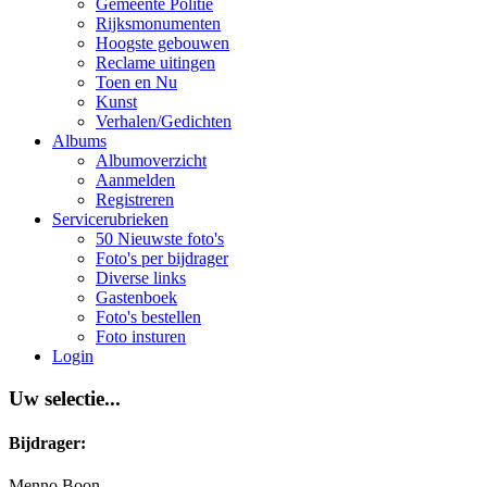
Gemeente Politie
Rijksmonumenten
Hoogste gebouwen
Reclame uitingen
Toen en Nu
Kunst
Verhalen/Gedichten
Albums
Albumoverzicht
Aanmelden
Registreren
Servicerubrieken
50 Nieuwste foto's
Foto's per bijdrager
Diverse links
Gastenboek
Foto's bestellen
Foto insturen
Login
Uw selectie...
Bijdrager:
Menno Boon