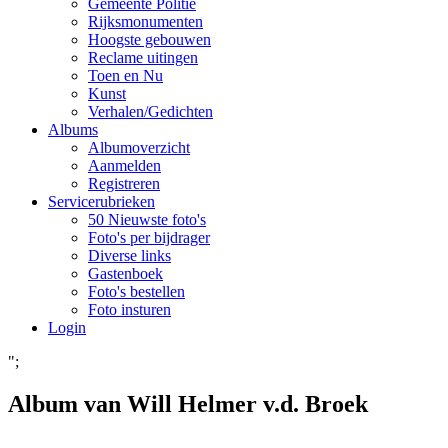
Gemeente Politie
Rijksmonumenten
Hoogste gebouwen
Reclame uitingen
Toen en Nu
Kunst
Verhalen/Gedichten
Albums
Albumoverzicht
Aanmelden
Registreren
Servicerubrieken
50 Nieuwste foto's
Foto's per bijdrager
Diverse links
Gastenboek
Foto's bestellen
Foto insturen
Login
";
Album van Will Helmer v.d. Broek