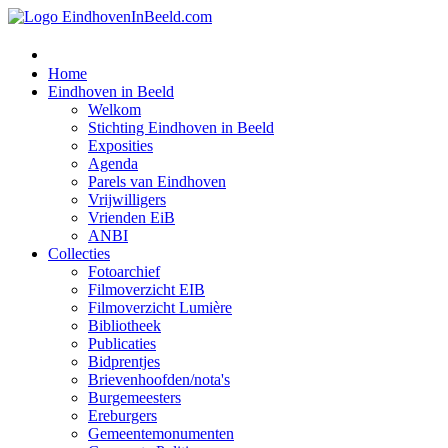
Home
Eindhoven in Beeld
Welkom
Stichting Eindhoven in Beeld
Exposities
Agenda
Parels van Eindhoven
Vrijwilligers
Vrienden EiB
ANBI
Collecties
Fotoarchief
Filmoverzicht EIB
Filmoverzicht Lumière
Bibliotheek
Publicaties
Bidprentjes
Brievenhoofden/nota's
Burgemeesters
Ereburgers
Gemeentemonumenten