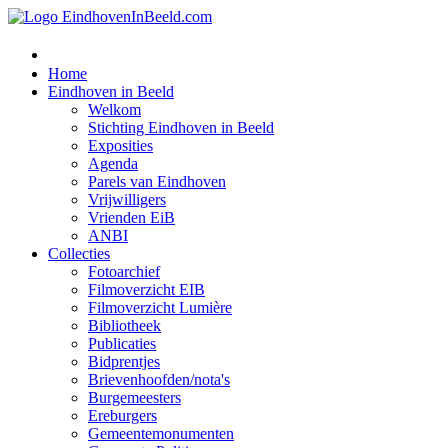
Home
Eindhoven in Beeld
Welkom
Stichting Eindhoven in Beeld
Exposities
Agenda
Parels van Eindhoven
Vrijwilligers
Vrienden EiB
ANBI
Collecties
Fotoarchief
Filmoverzicht EIB
Filmoverzicht Lumière
Bibliotheek
Publicaties
Bidprentjes
Brievenhoofden/nota's
Burgemeesters
Ereburgers
Gemeentemonumenten