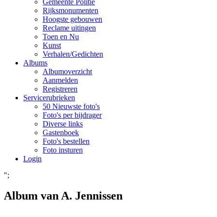
Gemeente Politie
Rijksmonumenten
Hoogste gebouwen
Reclame uitingen
Toen en Nu
Kunst
Verhalen/Gedichten
Albums
Albumoverzicht
Aanmelden
Registreren
Servicerubrieken
50 Nieuwste foto's
Foto's per bijdrager
Diverse links
Gastenboek
Foto's bestellen
Foto insturen
Login
";
Album van A. Jennissen