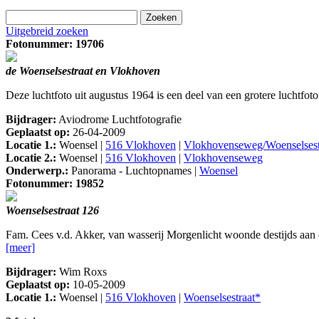
Uitgebreid zoeken
Fotonummer: 19706
de Woenselsestraat en Vlokhoven
Deze luchtfoto uit augustus 1964 is een deel van een grotere luchtfot
Bijdrager:
Aviodrome Luchtfotografie
Geplaatst op:
26-04-2009
Locatie 1.:
Woensel |
516 Vlokhoven
|
Vlokhovenseweg/Woenselsest
Locatie 2.:
Woensel |
516 Vlokhoven
|
Vlokhovenseweg
Onderwerp.:
Panorama - Luchtopnames |
Woensel
Fotonummer: 19852
Woenselsestraat 126
Fam. Cees v.d. Akker, van wasserij Morgenlicht woonde destijds aan d
[meer]
Bijdrager:
Wim Roxs
Geplaatst op:
10-05-2009
Locatie 1.:
Woensel |
516 Vlokhoven
|
Woenselsestraat*