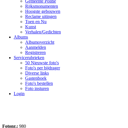
Gemeente Politie
Rijksmonumenten
Hoogste gebouwen
Reclame uitingen
Toen en Nu
Kunst
Verhalen/Gedichten
Albums
Albumoverzicht
Aanmelden
Registreren
Servicerubrieken
50 Nieuwste foto's
Foto's per bijdrager
Diverse links
Gastenboek
Foto's bestellen
Foto insturen
Login
Fotonr.:
980