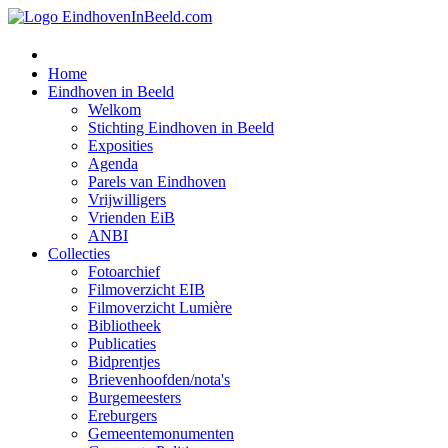
Home
Eindhoven in Beeld
Welkom
Stichting Eindhoven in Beeld
Exposities
Agenda
Parels van Eindhoven
Vrijwilligers
Vrienden EiB
ANBI
Collecties
Fotoarchief
Filmoverzicht EIB
Filmoverzicht Lumière
Bibliotheek
Publicaties
Bidprentjes
Brievenhoofden/nota's
Burgemeesters
Ereburgers
Gemeentemonumenten