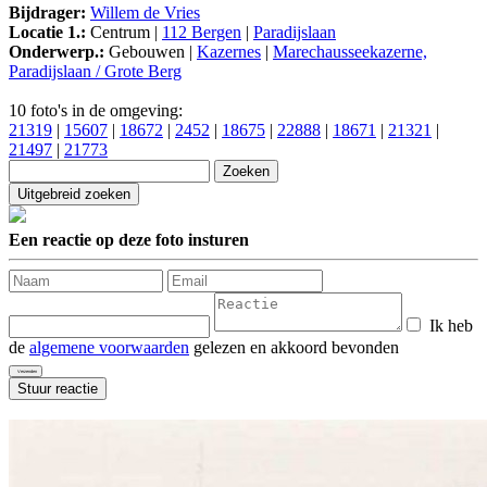
Bijdrager:
Willem de Vries
Locatie 1.:
Centrum |
112 Bergen
|
Paradijslaan
Onderwerp.:
Gebouwen |
Kazernes
|
Marechausseekazerne,
Paradijslaan / Grote Berg
10 foto's in de omgeving:
21319
|
15607
|
18672
|
2452
|
18675
|
22888
|
18671
|
21321
|
21497
|
21773
Een reactie op deze foto insturen
Ik heb
de
algemene voorwaarden
gelezen en akkoord bevonden