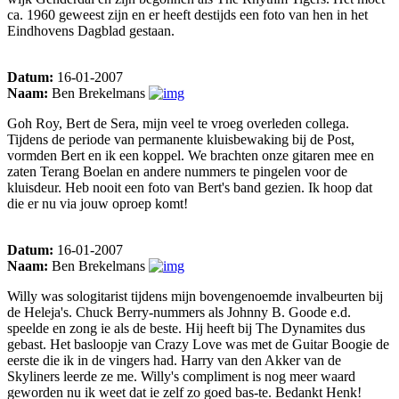
ca. 1960 geweest zijn en er heeft destijds een foto van hen in het
Eindhovens Dagblad gestaan.
Datum:
16-01-2007
Naam:
Ben Brekelmans
Goh Roy, Bert de Sera, mijn veel te vroeg overleden collega.
Tijdens de periode van permanente kluisbewaking bij de Post,
vormden Bert en ik een koppel. We brachten onze gitaren mee en
zaten Terang Boelan en andere nummers te pingelen voor de
kluisdeur. Heb nooit een foto van Bert's band gezien. Ik hoop dat
die er nu via jouw oproep komt!
Datum:
16-01-2007
Naam:
Ben Brekelmans
Willy was sologitarist tijdens mijn bovengenoemde invalbeurten bij
de Heleja's. Chuck Berry-nummers als Johnny B. Goode e.d.
speelde en zong ie als de beste. Hij heeft bij The Dynamites dus
gebast. Het basloopje van Crazy Love was met de Guitar Boogie de
eerste die ik in de vingers had. Harry van den Akker van de
Skyliners leerde ze me. Willy's compliment is nog meer waard
geworden nu ik weet dat ie zelf zo goed bas-te. Bedankt Henk!