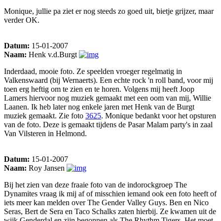
Monique, jullie pa ziet er nog steeds zo goed uit, bietje grijzer, maar
verder OK.
Datum:
15-01-2007
Naam:
Henk v.d.Burgt
Inderdaad, mooie foto. Ze speelden vroeger regelmatig in
Valkenswaard (bij Wernaerts). Een echte rock 'n roll band, voor mij
toen erg heftig om te zien en te horen. Volgens mij heeft Joop
Lamers hiervoor nog muziek gemaakt met een oom van mij, Willie
Laanen. Ik heb later nog enkele jaren met Henk van de Burgt
muziek gemaakt. Zie foto
3625
. Monique bedankt voor het opsturen
van de foto. Deze is gemaakt tijdens de Pasar Malam party's in zaal
Van Vilsteren in Helmond.
Datum:
15-01-2007
Naam:
Roy Jansen
Bij het zien van deze fraaie foto van de indorockgroep The
Dynamites vraag ik mij af of misschien iemand ook een foto heeft of
iets meer kan melden over The Gender Valley Guys. Ben en Nico
Seras, Bert de Sera en Taco Schalks zaten hierbij. Ze kwamen uit de
wijk Genderdal en zijn begonnen als The Rhythm Tigers. Het moet