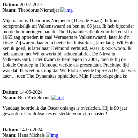
Datum:
20-07-2017
Naam:
Theodorus Niemeijer
Mijn naam is Theodorus Niemeijer (Theo de Haan). Ik kom
oorspronkelijk uit Valkenswaard en ben nu 66 jaar. Ik heb bijzonder
mooie herinneringen aan de The Dynamites die ik voor het eerst in
1965 zag optreden in zaal Wernaerts te Valkenswaard, later Jo d'n
Urste. Zij waren daar zo'n beetje het huisorkest, jarenlang. Wil Flohr
ken ik goed, is later naar Helmond verhuisd, waar ik ook woon. Ik
heb samen met Wil gewerkt bij schoenfabriek De Nirva in
Valkenswaard. Later kwam ik hem tegen in 2001, toen ik bij de
Lokale Omroep in Helmond werkte als presentator. Prachtige tijd
was dat. Ik weet ook nog dat Wil Flohr speelde bij SHADE, dat was
later ... toen The Dynamites ophielden. Mijn Facebookpagina is:
Datum:
14-05-2024
Naam:
Ben Brekelmans
Vandaag hoorde ik dat Oscar onlangs is overleden. Hij is 90 jaar
geworden. Condoleances en sterkte voor zijn naasten!
Datum:
14-05-2024
Naam:
Hans Michels