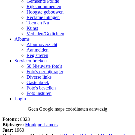
Gemeente Politie
Rijksmonumenten
Hoogste gebouwen
Reclame uitingen
Toen en Nu
Kunst
Verhalen/Gedichten
Albums
Albumoverzicht
Aanmelden
Registreren
Servicerubrieken
50 Nieuwste foto's
Foto's per bijdrager
Diverse links
Gastenboek
Foto's bestellen
Foto insturen
Login
Geen Google maps coördinaten aanwezig
Fotonr.:
8323
Bijdrager:
Monique Lamers
Jaar:
1960