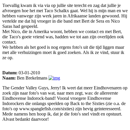
Toevallig kwam ik via via op jullie site terecht en zag dat jullie je
afvroegen hoe het met Taco Schalkx gaat. Wel hij is mijn man en we
hebben vanwege zijn werk jaren in Afrikaanse landen gewoond. Hij
vertelde me dat hij vroeger in die band met Bert de Sera en Nico
Saras had gespeeld.
Met Nico, die in Amerika woont, hebben we contact en met Bert,
die Taco's goeie vriend was, hadden we tot aan zijn overlijden ook
contact.
We hebben als het goed is nog ergens foto's uit die tijd liggen maar
met alle verhuizingen moet ik goed zoeken. Als ik ze vind, stuur ik
ze op.
Datum:
03-01-2010
Naam:
Ben Brekelmans
The Gender Valley Guys, Jerry! Ik weet dat meer Eindhovenaren op
zoek zijn naar foto's van wat, naar men zegt, was: de allereerste
Eindhovense Indorock-band! Vooral vroegere Eindhovense
Indorockers die onlangs speelden op Back to the Sixties (zie o.a. de
foto's op www.spanglefish.com/sixties) zijn hevig geinteresseerd.
Mede namens hen hoop ik, dat je die foto's snel vindt en opstuurt.
Alvast bedankt daarvoor!