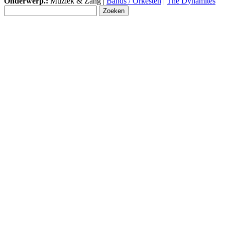
Onderwerp.:
Muziek & Zang |
Bands / Orkesten
|
The Dynamites