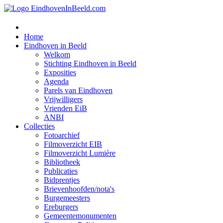
Home
Eindhoven in Beeld
Welkom
Stichting Eindhoven in Beeld
Exposities
Agenda
Parels van Eindhoven
Vrijwilligers
Vrienden EiB
ANBI
Collecties
Fotoarchief
Filmoverzicht EIB
Filmoverzicht Lumière
Bibliotheek
Publicaties
Bidprentjes
Brievenhoofden/nota's
Burgemeesters
Ereburgers
Gemeentemonumenten