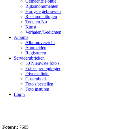
Gemeente Politie
Rijksmonumenten
Hoogste gebouwen
Reclame uitingen
Toen en Nu
Kunst
Verhalen/Gedichten
Albums
Albumoverzicht
Aanmelden
Registreren
Servicerubrieken
50 Nieuwste foto's
Foto's per bijdrager
Diverse links
Gastenboek
Foto's bestellen
Foto insturen
Login
Fotonr.:
7605