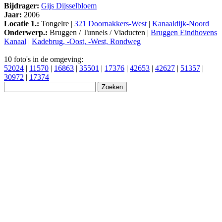
Bijdrager:
Gijs Dijsselbloem
Jaar:
2006
Locatie 1.:
Tongelre |
321 Doornakkers-West
|
Kanaaldijk-Noord
Onderwerp.:
Bruggen / Tunnels / Viaducten |
Bruggen Eindhovens
Kanaal
|
Kadebrug, -Oost, -West, Rondweg
10 foto's in de omgeving:
52024
|
11570
|
16863
|
35501
|
17376
|
42653
|
42627
|
51357
|
30972
|
17374