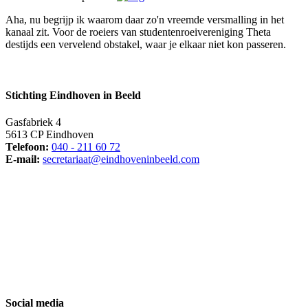
Aha, nu begrijp ik waarom daar zo'n vreemde versmalling in het
kanaal zit. Voor de roeiers van studentenroeivereniging Theta
destijds een vervelend obstakel, waar je elkaar niet kon passeren.
Stichting Eindhoven in Beeld
Gasfabriek 4
5613 CP Eindhoven
Telefoon:
040 - 211 60 72
E-mail:
secretariaat@eindhoveninbeeld.com
Social media