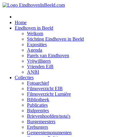
Home
Eindhoven in Beeld
Welkom
Stichting Eindhoven in Beeld
Exposities
Agenda
Parels van Eindhoven
Vrijwilligers
Vrienden EiB
ANBI
Collecties
Fotoarchief
Filmoverzicht EIB
Filmoverzicht Lumière
Bibliotheek
Publicaties
Bidprentjes
Brievenhoofden/nota's
Burgemeesters
Ereburgers
Gemeentemonumenten