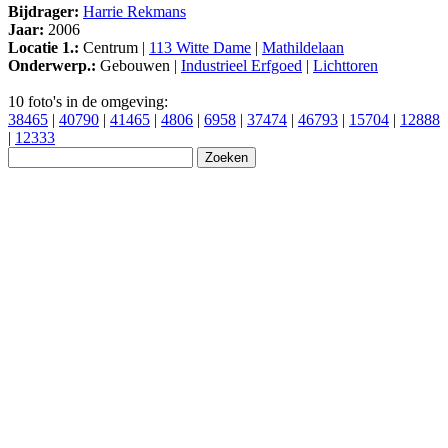
Bijdrager:
Harrie Rekmans
Jaar:
2006
Locatie 1.:
Centrum |
113 Witte Dame
|
Mathildelaan
Onderwerp.:
Gebouwen |
Industrieel Erfgoed
|
Lichttoren
10 foto's in de omgeving:
38465
|
40790
|
41465
|
4806
|
6958
|
37474
|
46793
|
15704
|
12888
|
12333