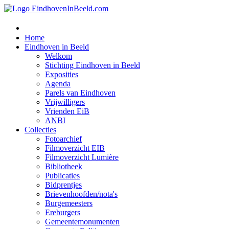
Home
Eindhoven in Beeld
Welkom
Stichting Eindhoven in Beeld
Exposities
Agenda
Parels van Eindhoven
Vrijwilligers
Vrienden EiB
ANBI
Collecties
Fotoarchief
Filmoverzicht EIB
Filmoverzicht Lumière
Bibliotheek
Publicaties
Bidprentjes
Brievenhoofden/nota's
Burgemeesters
Ereburgers
Gemeentemonumenten