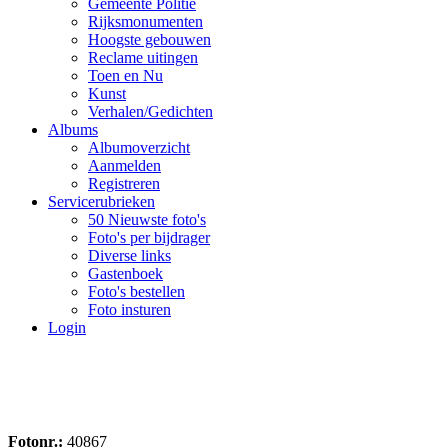
Gemeente Politie
Rijksmonumenten
Hoogste gebouwen
Reclame uitingen
Toen en Nu
Kunst
Verhalen/Gedichten
Albums
Albumoverzicht
Aanmelden
Registreren
Servicerubrieken
50 Nieuwste foto's
Foto's per bijdrager
Diverse links
Gastenboek
Foto's bestellen
Foto insturen
Login
Fotonr.:
40867