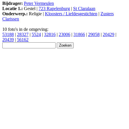
Bijdrager:
Peter Vermeulen
Locatie 1.:
Gestel |
723 Rapelenburg
|
St Claralaan
Onderwerp.:
Religie |
Kloosters / Liefdesgestichten
|
Zusters
Clarissen
10 foto's in de omgeving:
53188
|
28327
|
5524
|
32816
|
23006
|
31866
|
29058
|
20429
|
20439
|
56162