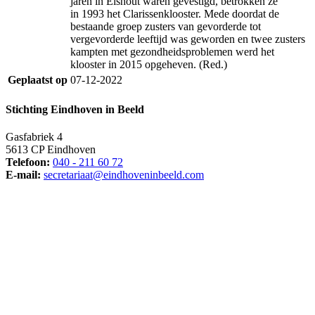
jaren in Elshout waren gevestigd, betrokken ze
in 1993 het Clarissenklooster. Mede doordat de
bestaande groep zusters van gevorderde tot
vergevorderde leeftijd was geworden en twee zusters
kampten met gezondheidsproblemen werd het
klooster in 2015 opgeheven. (Red.)
Geplaatst op
07-12-2022
Stichting Eindhoven in Beeld
Gasfabriek 4
5613 CP Eindhoven
Telefoon:
040 - 211 60 72
E-mail:
secretariaat@eindhoveninbeeld.com