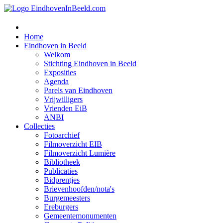
Home
Eindhoven in Beeld
Welkom
Stichting Eindhoven in Beeld
Exposities
Agenda
Parels van Eindhoven
Vrijwilligers
Vrienden EiB
ANBI
Collecties
Fotoarchief
Filmoverzicht EIB
Filmoverzicht Lumière
Bibliotheek
Publicaties
Bidprentjes
Brievenhoofden/nota's
Burgemeesters
Ereburgers
Gemeentemonumenten