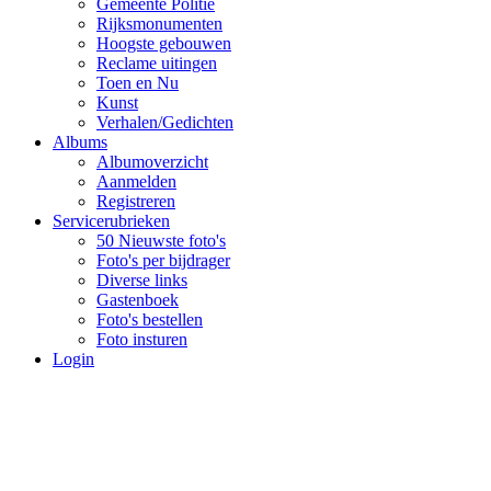
Gemeente Politie
Rijksmonumenten
Hoogste gebouwen
Reclame uitingen
Toen en Nu
Kunst
Verhalen/Gedichten
Albums
Albumoverzicht
Aanmelden
Registreren
Servicerubrieken
50 Nieuwste foto's
Foto's per bijdrager
Diverse links
Gastenboek
Foto's bestellen
Foto insturen
Login