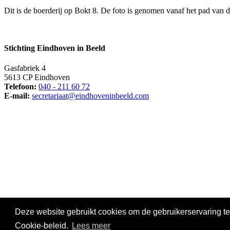
Dit is de boerderij op Bokt 8. De foto is genomen vanaf het pad van de
Stichting Eindhoven in Beeld
Gasfabriek 4
5613 CP Eindhoven
Telefoon:
040 - 211 60 72
E-mail:
secretariaat@eindhoveninbeeld.com
Social media
Deze website gebruikt cookies om de gebruikerservaring te
© Copyright
Stichting Eindhoven in Beeld
. All Rights Reserved |
Pr
Cookie-beleid.
Lees meer