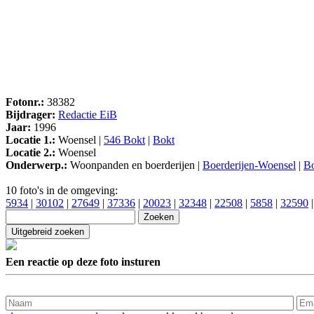
Fotonr.:
38382
Bijdrager:
Redactie EiB
Jaar:
1996
Locatie 1.:
Woensel |
546 Bokt
|
Bokt
Locatie 2.:
Woensel
Onderwerp.:
Woonpanden en boerderijen |
Boerderijen-Woensel
|
B
10 foto's in de omgeving:
5934
|
30102
|
27649
|
37336
|
20023
|
32348
|
22508
|
5858
|
32590
Een reactie op deze foto insturen