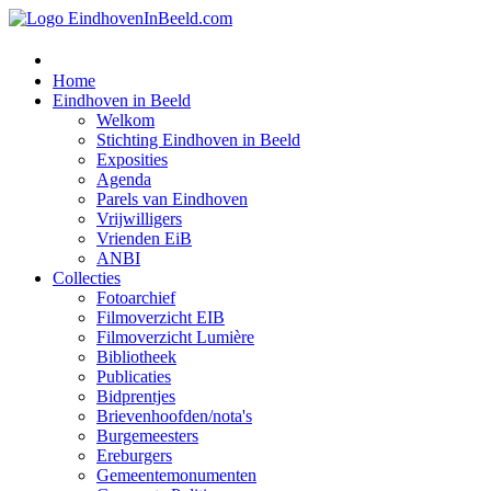
Home
Eindhoven in Beeld
Welkom
Stichting Eindhoven in Beeld
Exposities
Agenda
Parels van Eindhoven
Vrijwilligers
Vrienden EiB
ANBI
Collecties
Fotoarchief
Filmoverzicht EIB
Filmoverzicht Lumière
Bibliotheek
Publicaties
Bidprentjes
Brievenhoofden/nota's
Burgemeesters
Ereburgers
Gemeentemonumenten