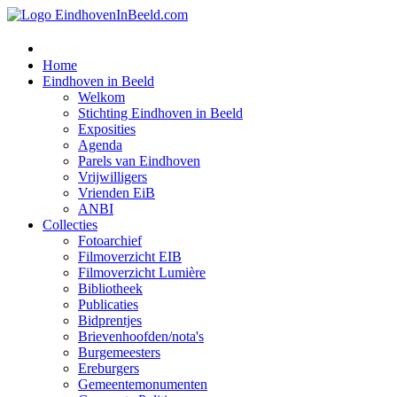
Home
Eindhoven in Beeld
Welkom
Stichting Eindhoven in Beeld
Exposities
Agenda
Parels van Eindhoven
Vrijwilligers
Vrienden EiB
ANBI
Collecties
Fotoarchief
Filmoverzicht EIB
Filmoverzicht Lumière
Bibliotheek
Publicaties
Bidprentjes
Brievenhoofden/nota's
Burgemeesters
Ereburgers
Gemeentemonumenten