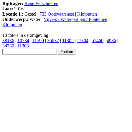
Bijdrager:
Rene Verschueren
Jaar:
2016
Locatie 1.:
Gestel |
733 Ooievaarsnest
|
Klotputten
Onderwerp.:
Water |
Vijvers / Waterpartijen / Fonteinen
|
Klotputten
10 foto's in de omgeving:
38186
|
10784
|
11590
|
36637
|
11305
|
11304
|
55460
|
4936
|
34730
|
11303