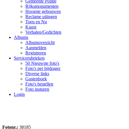
Gemeente Politie
Rijksmonumenten
Hoogste gebouwen
Reclame uitingen
Toen en Nu
Kunst
Verhalen/Gedichten
Albums
Albumoverzicht
Aanmelden
Registreren
Servicerubrieken
50 Nieuwste foto's
Foto's per bijdrager
Diverse links
Gastenboek
Foto's bestellen
Foto insturen
Login
Fotonr.:
38185