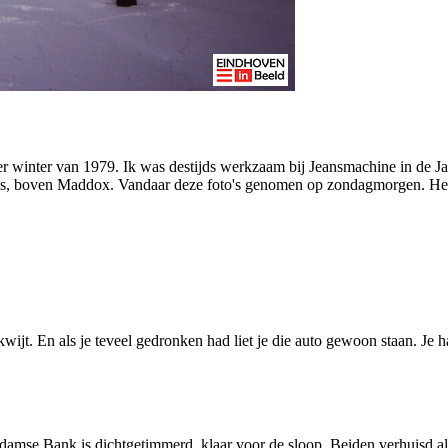
er winter van 1979. Ik was destijds werkzaam bij Jeansmachine in de J
us, boven Maddox. Vandaar deze foto's genomen op zondagmorgen. Heerl
wijt. En als je teveel gedronken had liet je die auto gewoon staan. J
mse Bank is dichtgetimmerd, klaar voor de sloop. Beiden verhuisd 