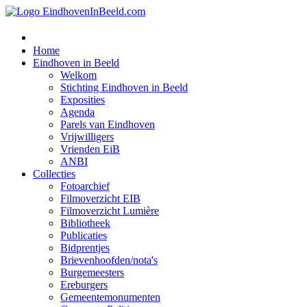
Home
Eindhoven in Beeld
Welkom
Stichting Eindhoven in Beeld
Exposities
Agenda
Parels van Eindhoven
Vrijwilligers
Vrienden EiB
ANBI
Collecties
Fotoarchief
Filmoverzicht EIB
Filmoverzicht Lumière
Bibliotheek
Publicaties
Bidprentjes
Brievenhoofden/nota's
Burgemeesters
Ereburgers
Gemeentemonumenten