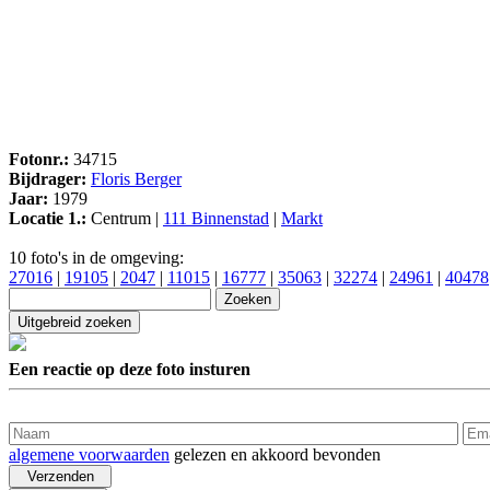
Fotonr.:
34715
Bijdrager:
Floris Berger
Jaar:
1979
Locatie 1.:
Centrum |
111 Binnenstad
|
Markt
10 foto's in de omgeving:
27016
|
19105
|
2047
|
11015
|
16777
|
35063
|
32274
|
24961
|
40478
Een reactie op deze foto insturen
algemene voorwaarden
gelezen en akkoord bevonden