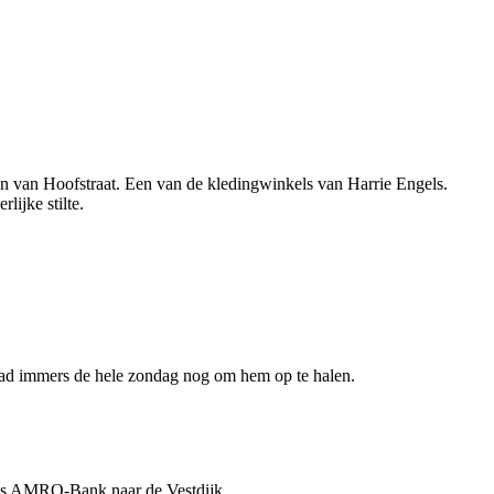
an van Hoofstraat. Een van de kledingwinkels van Harrie Engels.
ijke stilte.
e had immers de hele zondag nog om hem op te halen.
als AMRO-Bank naar de Vestdijk.