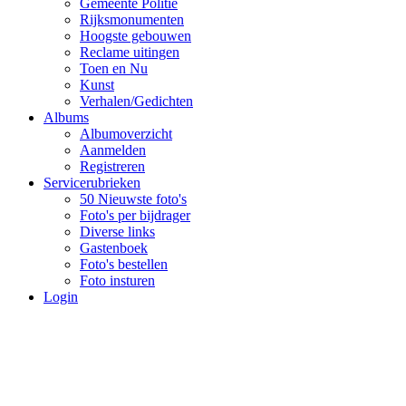
Gemeente Politie
Rijksmonumenten
Hoogste gebouwen
Reclame uitingen
Toen en Nu
Kunst
Verhalen/Gedichten
Albums
Albumoverzicht
Aanmelden
Registreren
Servicerubrieken
50 Nieuwste foto's
Foto's per bijdrager
Diverse links
Gastenboek
Foto's bestellen
Foto insturen
Login