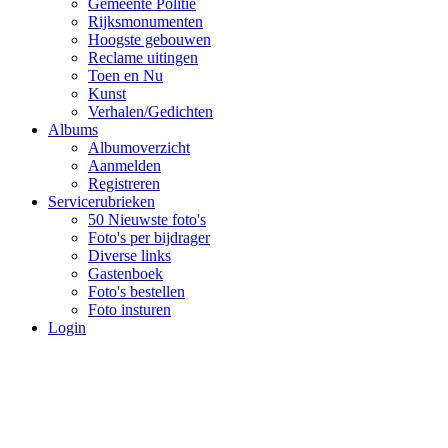
Gemeente Politie
Rijksmonumenten
Hoogste gebouwen
Reclame uitingen
Toen en Nu
Kunst
Verhalen/Gedichten
Albums
Albumoverzicht
Aanmelden
Registreren
Servicerubrieken
50 Nieuwste foto's
Foto's per bijdrager
Diverse links
Gastenboek
Foto's bestellen
Foto insturen
Login