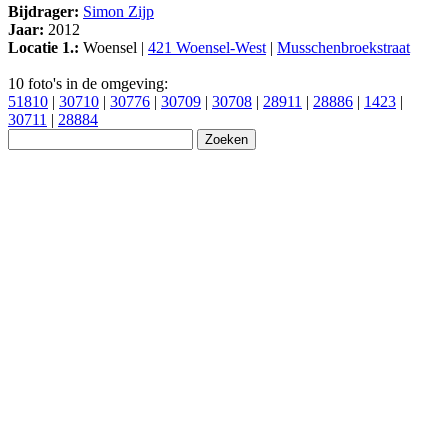
Bijdrager:
Simon Zijp
Jaar:
2012
Locatie 1.:
Woensel |
421 Woensel-West
|
Musschenbroekstraat
10 foto's in de omgeving:
51810
|
30710
|
30776
|
30709
|
30708
|
28911
|
28886
|
1423
|
30711
|
28884