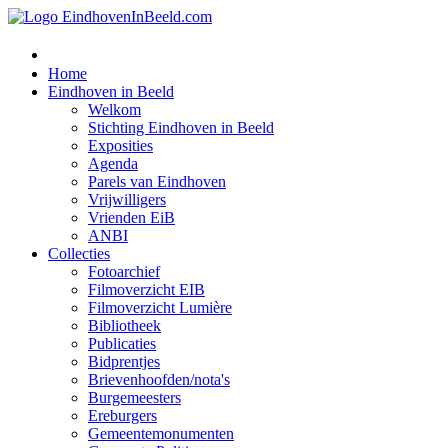
Home
Eindhoven in Beeld
Welkom
Stichting Eindhoven in Beeld
Exposities
Agenda
Parels van Eindhoven
Vrijwilligers
Vrienden EiB
ANBI
Collecties
Fotoarchief
Filmoverzicht EIB
Filmoverzicht Lumière
Bibliotheek
Publicaties
Bidprentjes
Brievenhoofden/nota's
Burgemeesters
Ereburgers
Gemeentemonumenten