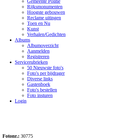
Gemeente Politie
Rijksmonumenten
Hoogste gebouwen
Reclame uitingen
Toen en Nu
Kunst
Verhalen/Gedichten
Albums
Albumoverzicht
Aanmelden
Registreren
Servicerubrieken
50 Nieuwste foto's
Foto's per bijdrager
Diverse links
Gastenboek
Foto's bestellen
Foto insturen
Login
Fotonr.:
30775