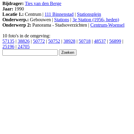
Bijdrager:
Ties van den Berge
Jaar:
1990
Locatie 1.:
Centrum |
111 Binnenstad
|
Stationsplein
Onderwerp.:
Gebouwen |
Stations
|
3e Station (1956- heden)
Onderwerp 2:
Panorama - Stadsoverzichten |
Centrum-Woensel
10 foto's in de omgeving:
57135
|
38826
|
50772
|
50752
|
38928
|
50718
|
48537
|
56899
|
25196
|
24705