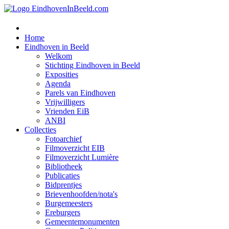
Home
Eindhoven in Beeld
Welkom
Stichting Eindhoven in Beeld
Exposities
Agenda
Parels van Eindhoven
Vrijwilligers
Vrienden EiB
ANBI
Collecties
Fotoarchief
Filmoverzicht EIB
Filmoverzicht Lumière
Bibliotheek
Publicaties
Bidprentjes
Brievenhoofden/nota's
Burgemeesters
Ereburgers
Gemeentemonumenten