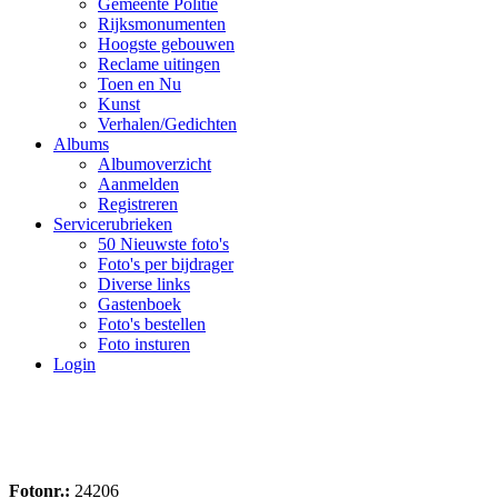
Gemeente Politie
Rijksmonumenten
Hoogste gebouwen
Reclame uitingen
Toen en Nu
Kunst
Verhalen/Gedichten
Albums
Albumoverzicht
Aanmelden
Registreren
Servicerubrieken
50 Nieuwste foto's
Foto's per bijdrager
Diverse links
Gastenboek
Foto's bestellen
Foto insturen
Login
Fotonr.:
24206