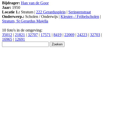
Bijdrager:
Han van de Goor
Jaar:
1950
Locatie 1.:
Stratum |
222 Gerardusplein
|
Seringenstraat
Onderwerp.:
Scholen / Onderwijs |
Kleuter- / Fröbelscholen
|
Stratum, St Gerardus Majella
10 foto's in de omgeving:
35012
|
21821
|
32707
|
17571
|
8419
|
22069
|
24223
|
32703
|
16965
|
12691