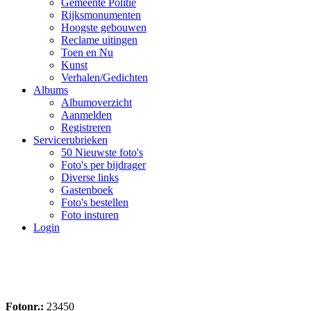
Gemeente Politie
Rijksmonumenten
Hoogste gebouwen
Reclame uitingen
Toen en Nu
Kunst
Verhalen/Gedichten
Albums
Albumoverzicht
Aanmelden
Registreren
Servicerubrieken
50 Nieuwste foto's
Foto's per bijdrager
Diverse links
Gastenboek
Foto's bestellen
Foto insturen
Login
Fotonr.:
23450