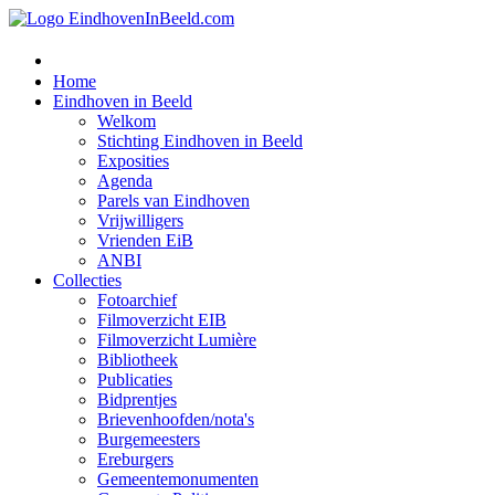
Home
Eindhoven in Beeld
Welkom
Stichting Eindhoven in Beeld
Exposities
Agenda
Parels van Eindhoven
Vrijwilligers
Vrienden EiB
ANBI
Collecties
Fotoarchief
Filmoverzicht EIB
Filmoverzicht Lumière
Bibliotheek
Publicaties
Bidprentjes
Brievenhoofden/nota's
Burgemeesters
Ereburgers
Gemeentemonumenten