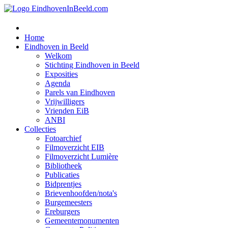
Home
Eindhoven in Beeld
Welkom
Stichting Eindhoven in Beeld
Exposities
Agenda
Parels van Eindhoven
Vrijwilligers
Vrienden EiB
ANBI
Collecties
Fotoarchief
Filmoverzicht EIB
Filmoverzicht Lumière
Bibliotheek
Publicaties
Bidprentjes
Brievenhoofden/nota's
Burgemeesters
Ereburgers
Gemeentemonumenten