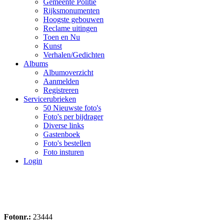
Gemeente Politie
Rijksmonumenten
Hoogste gebouwen
Reclame uitingen
Toen en Nu
Kunst
Verhalen/Gedichten
Albums
Albumoverzicht
Aanmelden
Registreren
Servicerubrieken
50 Nieuwste foto's
Foto's per bijdrager
Diverse links
Gastenboek
Foto's bestellen
Foto insturen
Login
Fotonr.:
23444