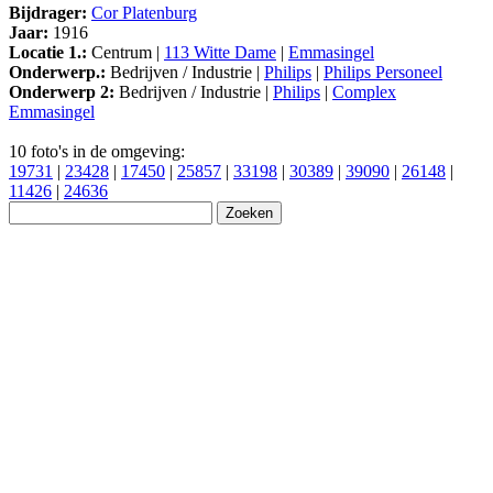
Bijdrager:
Cor Platenburg
Jaar:
1916
Locatie 1.:
Centrum |
113 Witte Dame
|
Emmasingel
Onderwerp.:
Bedrijven / Industrie |
Philips
|
Philips Personeel
Onderwerp 2:
Bedrijven / Industrie |
Philips
|
Complex
Emmasingel
10 foto's in de omgeving:
19731
|
23428
|
17450
|
25857
|
33198
|
30389
|
39090
|
26148
|
11426
|
24636