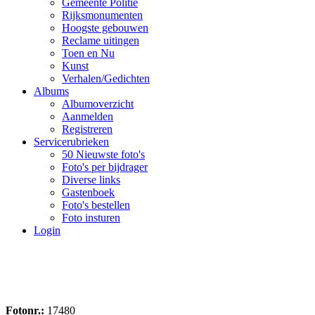
Gemeente Politie
Rijksmonumenten
Hoogste gebouwen
Reclame uitingen
Toen en Nu
Kunst
Verhalen/Gedichten
Albums
Albumoverzicht
Aanmelden
Registreren
Servicerubrieken
50 Nieuwste foto's
Foto's per bijdrager
Diverse links
Gastenboek
Foto's bestellen
Foto insturen
Login
Fotonr.:
17480