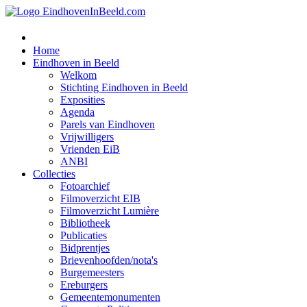
Home
Eindhoven in Beeld
Welkom
Stichting Eindhoven in Beeld
Exposities
Agenda
Parels van Eindhoven
Vrijwilligers
Vrienden EiB
ANBI
Collecties
Fotoarchief
Filmoverzicht EIB
Filmoverzicht Lumière
Bibliotheek
Publicaties
Bidprentjes
Brievenhoofden/nota's
Burgemeesters
Ereburgers
Gemeentemonumenten