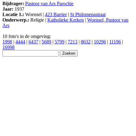
Bijdrager:
Pastoor van Ars Parochie
Jaar:
1937
Locatie 1.:
Woensel |
423 Barrier
|
St Philomenastraat
Onderwerp.:
Religie |
Katholieke Kerken
|
Woensel, Pastoor van
Ars
10 foto's in de omgeving:
1998
|
4444
|
6437
|
5689
|
5799
|
7213
|
8632
|
10296
|
11196
|
16998