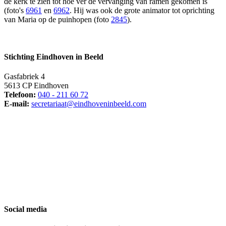
de kerk te zien tot hoe ver de vervanging van ramen gekomen is
(foto's
6961
en
6962
. Hij was ook de grote animator tot oprichting
van Maria op de puinhopen (foto
2845
).
Stichting Eindhoven in Beeld
Gasfabriek 4
5613 CP Eindhoven
Telefoon:
040 - 211 60 72
E-mail:
secretariaat@eindhoveninbeeld.com
Social media