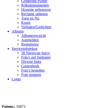
Gemeente Politie
Rijksmonumenten
Hoogste gebouwen
Reclame uitingen
Toen en Nu
Kunst
Verhalen/Gedichten
Albums
Albumoverzicht
Aanmelden
Registreren
Servicerubrieken
50 Nieuwste foto's
Foto's per bijdrager
Diverse links
Gastenboek
Foto's bestellen
Foto insturen
Login
Fotonr.:
16671