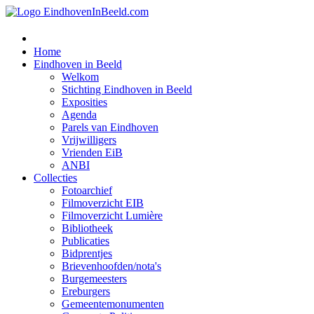
Home
Eindhoven in Beeld
Welkom
Stichting Eindhoven in Beeld
Exposities
Agenda
Parels van Eindhoven
Vrijwilligers
Vrienden EiB
ANBI
Collecties
Fotoarchief
Filmoverzicht EIB
Filmoverzicht Lumière
Bibliotheek
Publicaties
Bidprentjes
Brievenhoofden/nota's
Burgemeesters
Ereburgers
Gemeentemonumenten