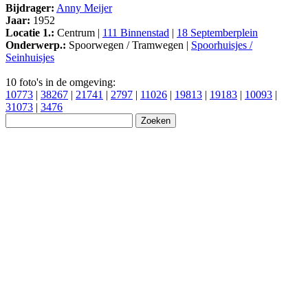
Bijdrager:
Anny Meijer
Jaar:
1952
Locatie 1.:
Centrum |
111 Binnenstad
|
18 Septemberplein
Onderwerp.:
Spoorwegen / Tramwegen |
Spoorhuisjes /
Seinhuisjes
10 foto's in de omgeving:
10773
|
38267
|
21741
|
2797
|
11026
|
19813
|
19183
|
10093
|
31073
|
3476