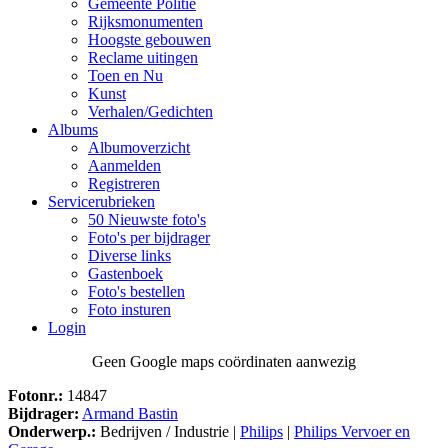
Gemeente Politie
Rijksmonumenten
Hoogste gebouwen
Reclame uitingen
Toen en Nu
Kunst
Verhalen/Gedichten
Albums
Albumoverzicht
Aanmelden
Registreren
Servicerubrieken
50 Nieuwste foto's
Foto's per bijdrager
Diverse links
Gastenboek
Foto's bestellen
Foto insturen
Login
Geen Google maps coördinaten aanwezig
Fotonr.:
14847
Bijdrager:
Armand Bastin
Onderwerp.:
Bedrijven / Industrie |
Philips
|
Philips Vervoer en