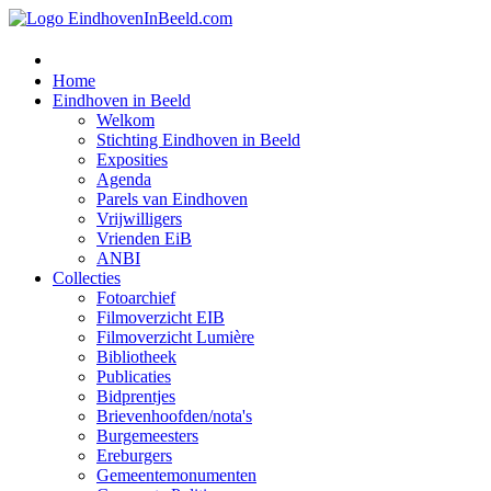
Home
Eindhoven in Beeld
Welkom
Stichting Eindhoven in Beeld
Exposities
Agenda
Parels van Eindhoven
Vrijwilligers
Vrienden EiB
ANBI
Collecties
Fotoarchief
Filmoverzicht EIB
Filmoverzicht Lumière
Bibliotheek
Publicaties
Bidprentjes
Brievenhoofden/nota's
Burgemeesters
Ereburgers
Gemeentemonumenten