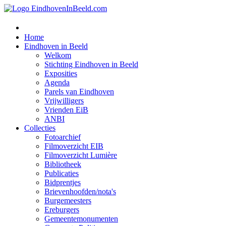
Home
Eindhoven in Beeld
Welkom
Stichting Eindhoven in Beeld
Exposities
Agenda
Parels van Eindhoven
Vrijwilligers
Vrienden EiB
ANBI
Collecties
Fotoarchief
Filmoverzicht EIB
Filmoverzicht Lumière
Bibliotheek
Publicaties
Bidprentjes
Brievenhoofden/nota's
Burgemeesters
Ereburgers
Gemeentemonumenten