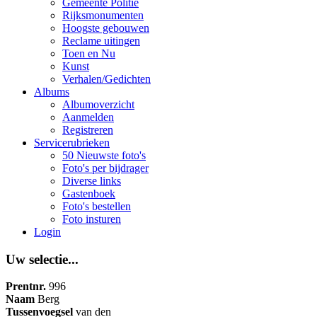
Gemeente Politie
Rijksmonumenten
Hoogste gebouwen
Reclame uitingen
Toen en Nu
Kunst
Verhalen/Gedichten
Albums
Albumoverzicht
Aanmelden
Registreren
Servicerubrieken
50 Nieuwste foto's
Foto's per bijdrager
Diverse links
Gastenboek
Foto's bestellen
Foto insturen
Login
Uw selectie...
Prentnr.
996
Naam
Berg
Tussenvoegsel
van den