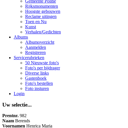
Gemeente Politie
Rijksmonumenten
Hoogste gebouwen
Reclame uitingen
Toen en Nu
Kunst
Verhalen/Gedichten
Albums
Albumoverzicht
Aanmelden
Registreren
Servicerubrieken
50 Nieuwste foto's
Foto's per bijdrager
Diverse links
Gastenboek
Foto's bestellen
Foto insturen
Login
Uw selectie...
Prentnr.
982
Naam
Berends
Voornamen
Henrica Maria