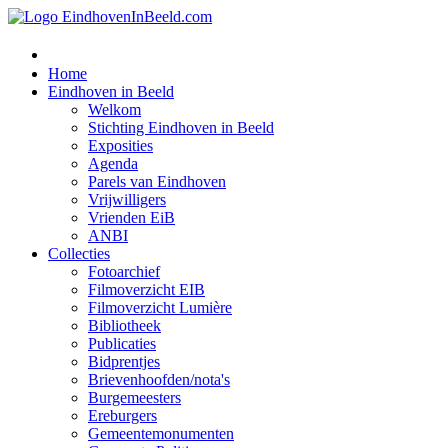
Home
Eindhoven in Beeld
Welkom
Stichting Eindhoven in Beeld
Exposities
Agenda
Parels van Eindhoven
Vrijwilligers
Vrienden EiB
ANBI
Collecties
Fotoarchief
Filmoverzicht EIB
Filmoverzicht Lumière
Bibliotheek
Publicaties
Bidprentjes
Brievenhoofden/nota's
Burgemeesters
Ereburgers
Gemeentemonumenten