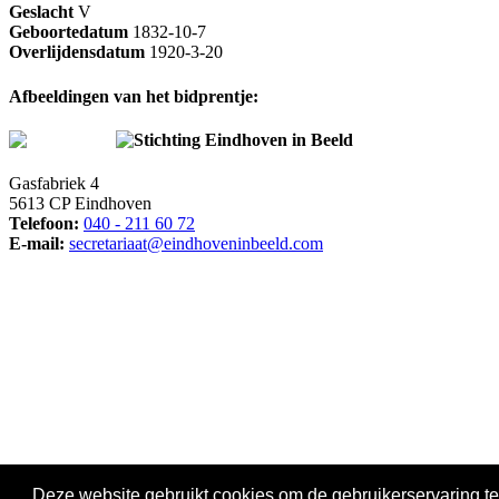
Geslacht
V
Geboortedatum
1832-10-7
Overlijdensdatum
1920-3-20
Afbeeldingen van het bidprentje:
Stichting Eindhoven in Beeld
Gasfabriek 4
5613 CP Eindhoven
Telefoon:
040 - 211 60 72
E-mail:
secretariaat@eindhoveninbeeld.com
Social media
Deze website gebruikt cookies om de gebruikerservaring te