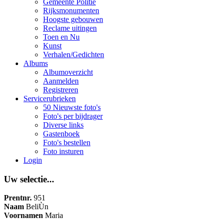
Gemeente Politie
Rijksmonumenten
Hoogste gebouwen
Reclame uitingen
Toen en Nu
Kunst
Verhalen/Gedichten
Albums
Albumoverzicht
Aanmelden
Registreren
Servicerubrieken
50 Nieuwste foto's
Foto's per bijdrager
Diverse links
Gastenboek
Foto's bestellen
Foto insturen
Login
Uw selectie...
Prentnr.
951
Naam
BeliÙn
Voornamen
Maria