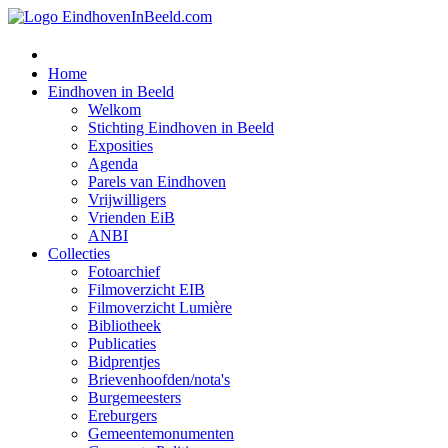
Home
Eindhoven in Beeld
Welkom
Stichting Eindhoven in Beeld
Exposities
Agenda
Parels van Eindhoven
Vrijwilligers
Vrienden EiB
ANBI
Collecties
Fotoarchief
Filmoverzicht EIB
Filmoverzicht Lumière
Bibliotheek
Publicaties
Bidprentjes
Brievenhoofden/nota's
Burgemeesters
Ereburgers
Gemeentemonumenten