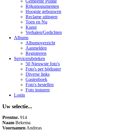
Gemeente Politie
Rijksmonumenten
Hoogste gebouwen
Reclame uitingen
Toen en Nu
Kunst
Verhalen/Gedichten
Albums
Albumoverzicht
Aanmelden
Registreren
Servicerubrieken
50 Nieuwste foto's
Foto's per bijdrager
Diverse links
Gastenboek
Foto's bestellen
Foto insturen
Login
Uw selectie...
Prentnr.
914
Naam
Bekema
Voornamen
Andreas