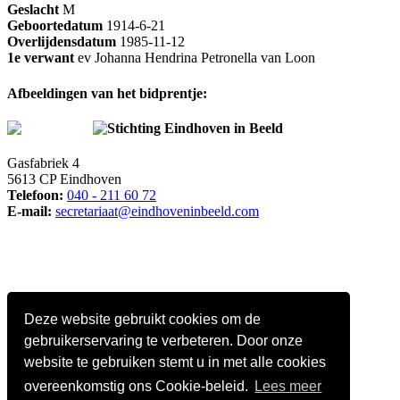
Geslacht
M
Geboortedatum
1914-6-21
Overlijdensdatum
1985-11-12
1e verwant
ev Johanna Hendrina Petronella van Loon
Afbeeldingen van het bidprentje:
Stichting Eindhoven in Beeld
Gasfabriek 4
5613 CP Eindhoven
Telefoon:
040 - 211 60 72
E-mail:
secretariaat@eindhoveninbeeld.com
Deze website gebruikt cookies om de
gebruikerservaring te verbeteren. Door onze
website te gebruiken stemt u in met alle cookies
overeenkomstig ons Cookie-beleid.
Lees meer
Social media