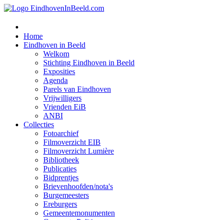
Home
Eindhoven in Beeld
Welkom
Stichting Eindhoven in Beeld
Exposities
Agenda
Parels van Eindhoven
Vrijwilligers
Vrienden EiB
ANBI
Collecties
Fotoarchief
Filmoverzicht EIB
Filmoverzicht Lumière
Bibliotheek
Publicaties
Bidprentjes
Brievenhoofden/nota's
Burgemeesters
Ereburgers
Gemeentemonumenten