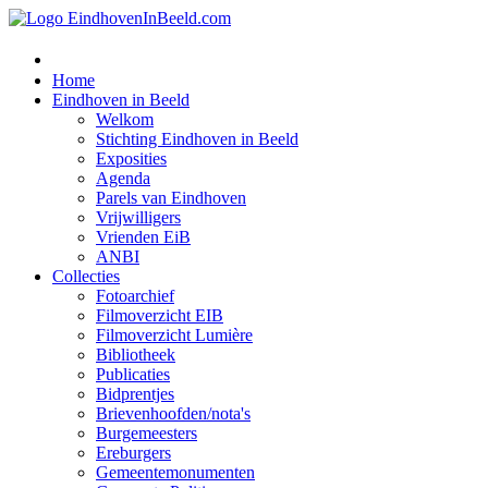
Home
Eindhoven in Beeld
Welkom
Stichting Eindhoven in Beeld
Exposities
Agenda
Parels van Eindhoven
Vrijwilligers
Vrienden EiB
ANBI
Collecties
Fotoarchief
Filmoverzicht EIB
Filmoverzicht Lumière
Bibliotheek
Publicaties
Bidprentjes
Brievenhoofden/nota's
Burgemeesters
Ereburgers
Gemeentemonumenten