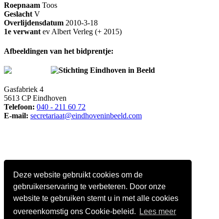
Roepnaam
Toos
Geslacht
V
Overlijdensdatum
2010-3-18
1e verwant
ev Albert Verleg (+ 2015)
Afbeeldingen van het bidprentje:
Stichting Eindhoven in Beeld
Gasfabriek 4
5613 CP Eindhoven
Telefoon:
040 - 211 60 72
E-mail:
secretariaat@eindhoveninbeeld.com
Deze website gebruikt cookies om de
gebruikerservaring te verbeteren. Door onze
website te gebruiken stemt u in met alle cookies
overeenkomstig ons Cookie-beleid.
Lees meer
Social media