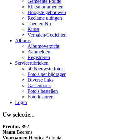
Gemeente Politie
Rijksmonumenten
Hoogste gebouwen
Reclame uitingen
Toen en Nu
Kunst
Verhalen/Gedichten
Albums
Albumoverzicht
Aanmelden
Registreren
Servicerubrieken
50 Nieuwste foto's
Foto's per bijdrager
Diverse links
Gastenboek
Foto's bestellen
Foto insturen
Login
Uw selectie...
Prentnr.
892
Naam
Beerens
Voornamen
Henrica Antonia