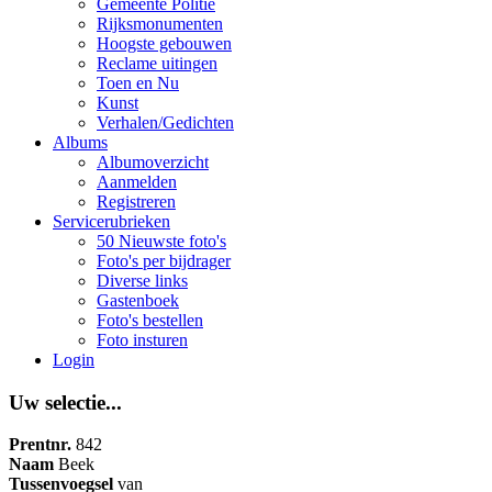
Gemeente Politie
Rijksmonumenten
Hoogste gebouwen
Reclame uitingen
Toen en Nu
Kunst
Verhalen/Gedichten
Albums
Albumoverzicht
Aanmelden
Registreren
Servicerubrieken
50 Nieuwste foto's
Foto's per bijdrager
Diverse links
Gastenboek
Foto's bestellen
Foto insturen
Login
Uw selectie...
Prentnr.
842
Naam
Beek
Tussenvoegsel
van