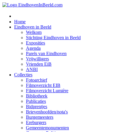
Home
Eindhoven in Beeld
Welkom
Stichting Eindhoven in Beeld
Exposities
Agenda
Parels van Eindhoven
Vrijwilligers
Vrienden EiB
ANBI
Collecties
Fotoarchief
Filmoverzicht EIB
Filmoverzicht Lumière
Bibliotheek
Publicaties
Bidprentjes
Brievenhoofden/nota's
Burgemeesters
Ereburgers
Gemeentemonumenten