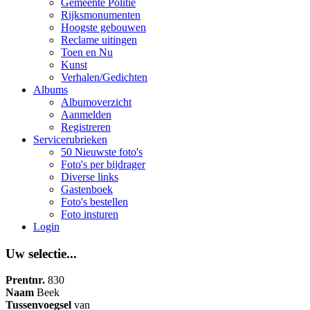
Gemeente Politie
Rijksmonumenten
Hoogste gebouwen
Reclame uitingen
Toen en Nu
Kunst
Verhalen/Gedichten
Albums
Albumoverzicht
Aanmelden
Registreren
Servicerubrieken
50 Nieuwste foto's
Foto's per bijdrager
Diverse links
Gastenboek
Foto's bestellen
Foto insturen
Login
Uw selectie...
Prentnr.
830
Naam
Beek
Tussenvoegsel
van