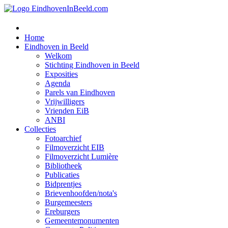
Home
Eindhoven in Beeld
Welkom
Stichting Eindhoven in Beeld
Exposities
Agenda
Parels van Eindhoven
Vrijwilligers
Vrienden EiB
ANBI
Collecties
Fotoarchief
Filmoverzicht EIB
Filmoverzicht Lumière
Bibliotheek
Publicaties
Bidprentjes
Brievenhoofden/nota's
Burgemeesters
Ereburgers
Gemeentemonumenten