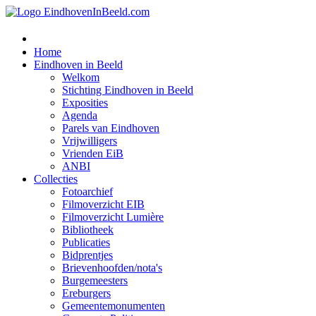
Home
Eindhoven in Beeld
Welkom
Stichting Eindhoven in Beeld
Exposities
Agenda
Parels van Eindhoven
Vrijwilligers
Vrienden EiB
ANBI
Collecties
Fotoarchief
Filmoverzicht EIB
Filmoverzicht Lumière
Bibliotheek
Publicaties
Bidprentjes
Brievenhoofden/nota's
Burgemeesters
Ereburgers
Gemeentemonumenten