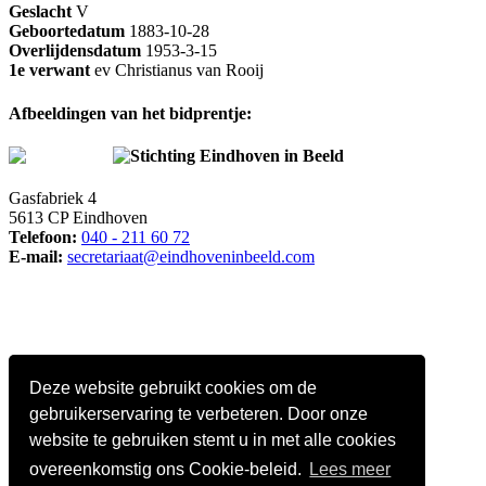
Geslacht
V
Geboortedatum
1883-10-28
Overlijdensdatum
1953-3-15
1e verwant
ev Christianus van Rooij
Afbeeldingen van het bidprentje:
Stichting Eindhoven in Beeld
Gasfabriek 4
5613 CP Eindhoven
Telefoon:
040 - 211 60 72
E-mail:
secretariaat@eindhoveninbeeld.com
Deze website gebruikt cookies om de
gebruikerservaring te verbeteren. Door onze
website te gebruiken stemt u in met alle cookies
overeenkomstig ons Cookie-beleid.
Lees meer
Social media