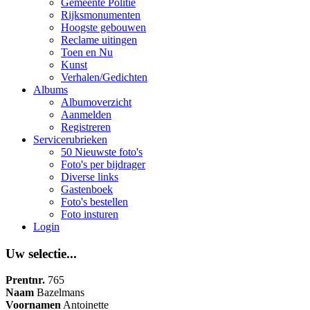
Gemeente Politie
Rijksmonumenten
Hoogste gebouwen
Reclame uitingen
Toen en Nu
Kunst
Verhalen/Gedichten
Albums
Albumoverzicht
Aanmelden
Registreren
Servicerubrieken
50 Nieuwste foto's
Foto's per bijdrager
Diverse links
Gastenboek
Foto's bestellen
Foto insturen
Login
Uw selectie...
Prentnr.
765
Naam
Bazelmans
Voornamen
Antoinette