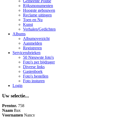
Gemeente Politie
Rijksmonumenten
Hoogste gebouwen
Reclame uitingen
Toen en Nu
Kunst
Verhalen/Gedichten
Albums
Albumoverzicht
Aanmelden
Registreren
Servicerubrieken
50 Nieuwste foto's
Foto's per bijdrager
Diverse links
Gastenboek
Foto's bestellen
Foto insturen
Login
Uw selectie...
Prentnr.
758
Naam
Bax
Voornamen
Nancy