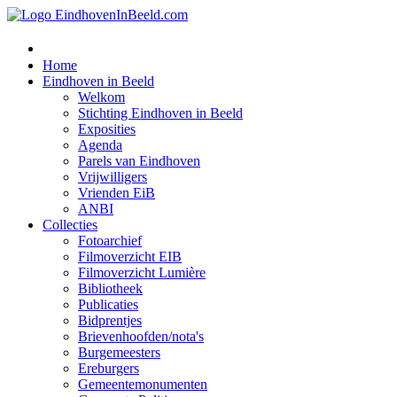
Home
Eindhoven in Beeld
Welkom
Stichting Eindhoven in Beeld
Exposities
Agenda
Parels van Eindhoven
Vrijwilligers
Vrienden EiB
ANBI
Collecties
Fotoarchief
Filmoverzicht EIB
Filmoverzicht Lumière
Bibliotheek
Publicaties
Bidprentjes
Brievenhoofden/nota's
Burgemeesters
Ereburgers
Gemeentemonumenten