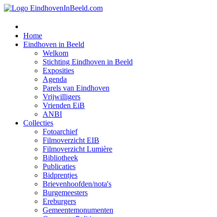
Home
Eindhoven in Beeld
Welkom
Stichting Eindhoven in Beeld
Exposities
Agenda
Parels van Eindhoven
Vrijwilligers
Vrienden EiB
ANBI
Collecties
Fotoarchief
Filmoverzicht EIB
Filmoverzicht Lumière
Bibliotheek
Publicaties
Bidprentjes
Brievenhoofden/nota's
Burgemeesters
Ereburgers
Gemeentemonumenten