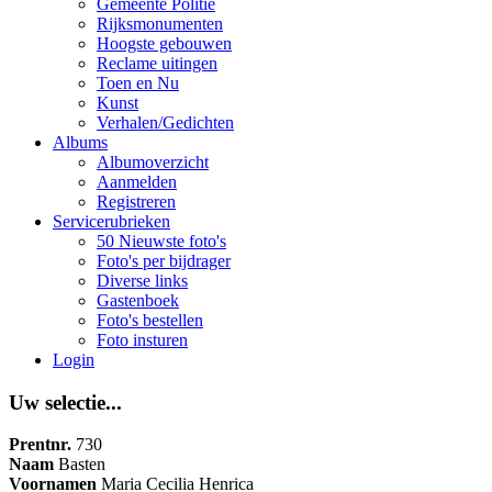
Gemeente Politie
Rijksmonumenten
Hoogste gebouwen
Reclame uitingen
Toen en Nu
Kunst
Verhalen/Gedichten
Albums
Albumoverzicht
Aanmelden
Registreren
Servicerubrieken
50 Nieuwste foto's
Foto's per bijdrager
Diverse links
Gastenboek
Foto's bestellen
Foto insturen
Login
Uw selectie...
Prentnr.
730
Naam
Basten
Voornamen
Maria Cecilia Henrica