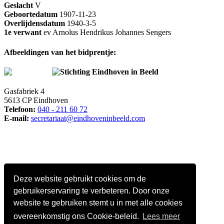
Geslacht
V
Geboortedatum
1907-11-23
Overlijdensdatum
1940-3-5
1e verwant
ev Arnolus Hendrikus Johannes Sengers
Afbeeldingen van het bidprentje:
Stichting Eindhoven in Beeld
Gasfabriek 4
5613 CP Eindhoven
Telefoon:
040 - 211 60 72
E-mail:
secretariaat@eindhoveninbeeld.com
Deze website gebruikt cookies om de
gebruikerservaring te verbeteren. Door onze
website te gebruiken stemt u in met alle cookies
overeenkomstig ons Cookie-beleid.
Lees meer
Social media