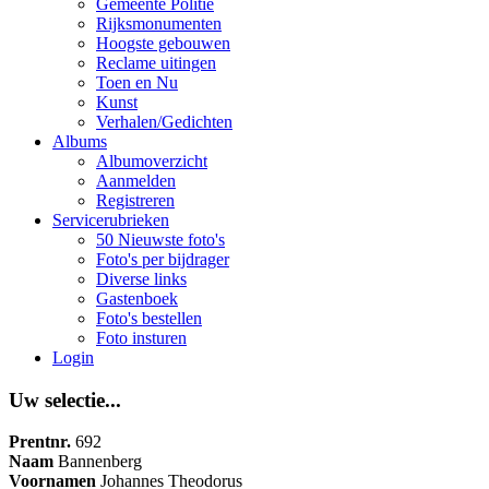
Gemeente Politie
Rijksmonumenten
Hoogste gebouwen
Reclame uitingen
Toen en Nu
Kunst
Verhalen/Gedichten
Albums
Albumoverzicht
Aanmelden
Registreren
Servicerubrieken
50 Nieuwste foto's
Foto's per bijdrager
Diverse links
Gastenboek
Foto's bestellen
Foto insturen
Login
Uw selectie...
Prentnr.
692
Naam
Bannenberg
Voornamen
Johannes Theodorus