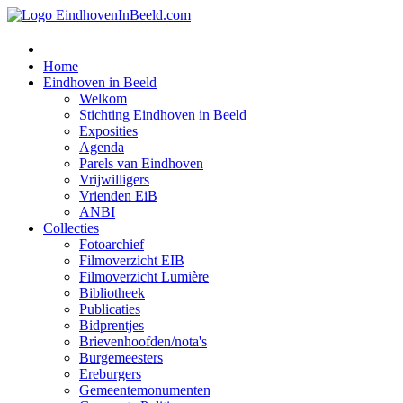
Home
Eindhoven in Beeld
Welkom
Stichting Eindhoven in Beeld
Exposities
Agenda
Parels van Eindhoven
Vrijwilligers
Vrienden EiB
ANBI
Collecties
Fotoarchief
Filmoverzicht EIB
Filmoverzicht Lumière
Bibliotheek
Publicaties
Bidprentjes
Brievenhoofden/nota's
Burgemeesters
Ereburgers
Gemeentemonumenten