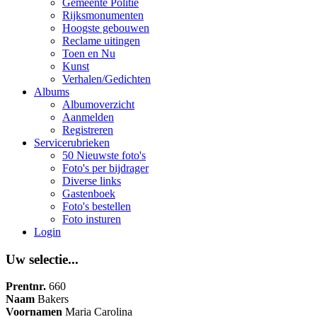
Gemeente Politie
Rijksmonumenten
Hoogste gebouwen
Reclame uitingen
Toen en Nu
Kunst
Verhalen/Gedichten
Albums
Albumoverzicht
Aanmelden
Registreren
Servicerubrieken
50 Nieuwste foto's
Foto's per bijdrager
Diverse links
Gastenboek
Foto's bestellen
Foto insturen
Login
Uw selectie...
Prentnr.
660
Naam
Bakers
Voornamen
Maria Carolina