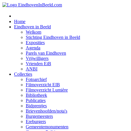
Home
Eindhoven in Beeld
Welkom
Stichting Eindhoven in Beeld
Exposities
Agenda
Parels van Eindhoven
Vrijwilligers
Vrienden EiB
ANBI
Collecties
Fotoarchief
Filmoverzicht EIB
Filmoverzicht Lumière
Bibliotheek
Publicaties
Bidprentjes
Brievenhoofden/nota's
Burgemeesters
Ereburgers
Gemeentemonumenten