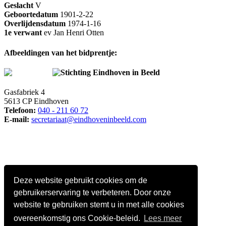
Geslacht
V
Geboortedatum
1901-2-22
Overlijdensdatum
1974-1-16
1e verwant
ev Jan Henri Otten
Afbeeldingen van het bidprentje:
Stichting Eindhoven in Beeld
Gasfabriek 4
5613 CP Eindhoven
Telefoon:
040 - 211 60 72
E-mail:
secretariaat@eindhoveninbeeld.com
Deze website gebruikt cookies om de
gebruikerservaring te verbeteren. Door onze
website te gebruiken stemt u in met alle cookies
overeenkomstig ons Cookie-beleid.
Lees meer
Social media