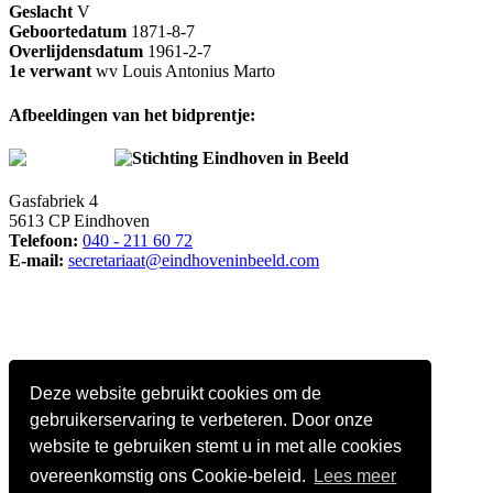
Geslacht
V
Geboortedatum
1871-8-7
Overlijdensdatum
1961-2-7
1e verwant
wv Louis Antonius Marto
Afbeeldingen van het bidprentje:
Stichting Eindhoven in Beeld
Gasfabriek 4
5613 CP Eindhoven
Telefoon:
040 - 211 60 72
E-mail:
secretariaat@eindhoveninbeeld.com
Deze website gebruikt cookies om de
gebruikerservaring te verbeteren. Door onze
website te gebruiken stemt u in met alle cookies
overeenkomstig ons Cookie-beleid.
Lees meer
Social media