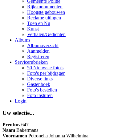
Gemeente Politie
Rijksmonumenten
Hoogste gebouwen
Reclame uitingen
Toen en Nu
Kunst
Verhalen/Gedichten
Albums
Albumoverzicht
Aanmelden
Registreren
Servicerubrieken
50 Nieuwste foto's
Foto's per bijdrager
Diverse links
Gastenboek
Foto's bestellen
Foto insturen
Login
Uw selectie...
Prentnr.
647
Naam
Bakermans
Voornamen
Petronella Johanna Wilhelmina