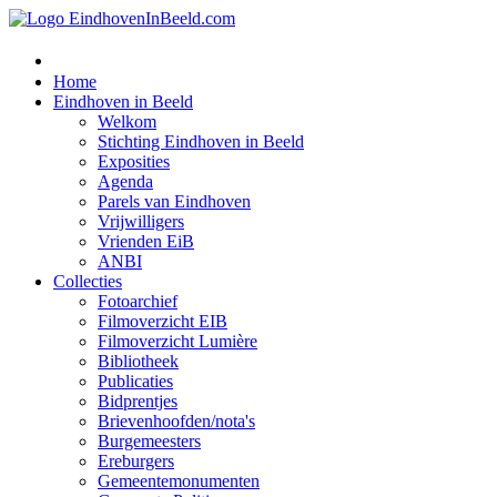
Home
Eindhoven in Beeld
Welkom
Stichting Eindhoven in Beeld
Exposities
Agenda
Parels van Eindhoven
Vrijwilligers
Vrienden EiB
ANBI
Collecties
Fotoarchief
Filmoverzicht EIB
Filmoverzicht Lumière
Bibliotheek
Publicaties
Bidprentjes
Brievenhoofden/nota's
Burgemeesters
Ereburgers
Gemeentemonumenten