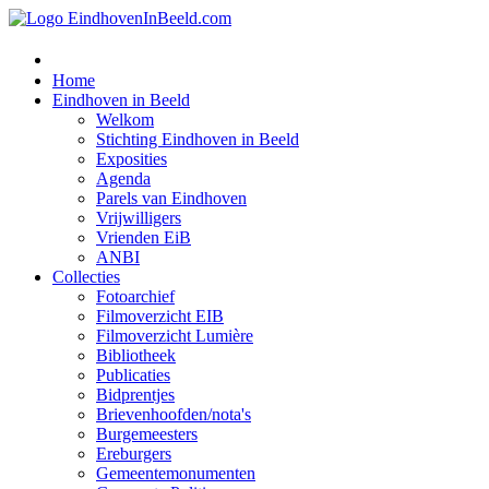
Home
Eindhoven in Beeld
Welkom
Stichting Eindhoven in Beeld
Exposities
Agenda
Parels van Eindhoven
Vrijwilligers
Vrienden EiB
ANBI
Collecties
Fotoarchief
Filmoverzicht EIB
Filmoverzicht Lumière
Bibliotheek
Publicaties
Bidprentjes
Brievenhoofden/nota's
Burgemeesters
Ereburgers
Gemeentemonumenten