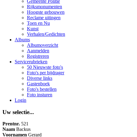
Gemeente Politie
Rijksmonumenten
Hoogste gebouwen
Reclame uitingen
Toen en Nu
Kunst
Verhalen/Gedichten
Albums
Albumoverzicht
Aanmelden
Registreren
Servicerubrieken
50 Nieuwste foto's
Foto's per bijdrager
Diverse links
Gastenboek
Foto's bestellen
Foto insturen
Login
Uw selectie...
Prentnr.
521
Naam
Backus
Voornamen
Gerard