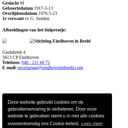
Geslacht
M
Geboortedatum
1917-3-13
Overlijdensdatum
1976-5-23
1e verwant
ev G. Senden
Afbeeldingen van het bidprentje:
Stichting Eindhoven in Beeld
Gasfabriek 4
5613 CP Eindhoven
Telefoon:
040 - 211 60 72
E-mail:
secretariaat@eindhoveninbeeld.com
Deze website gebruikt cookies om de
gebruikerservaring te verbeteren. Door onze
website te gebruiken stemt u in met alle cookies
overeenkomstig ons Cookie-beleid.
Lees meer
Social media