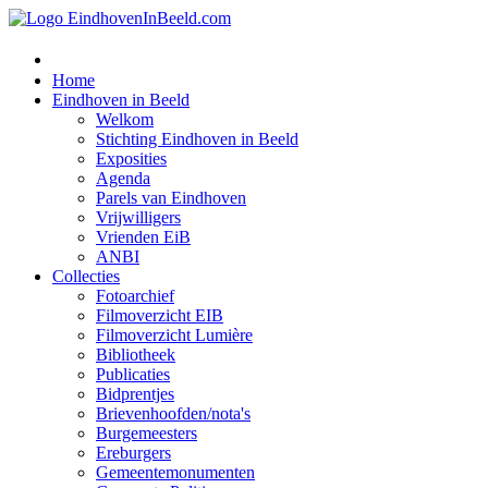
Home
Eindhoven in Beeld
Welkom
Stichting Eindhoven in Beeld
Exposities
Agenda
Parels van Eindhoven
Vrijwilligers
Vrienden EiB
ANBI
Collecties
Fotoarchief
Filmoverzicht EIB
Filmoverzicht Lumière
Bibliotheek
Publicaties
Bidprentjes
Brievenhoofden/nota's
Burgemeesters
Ereburgers
Gemeentemonumenten