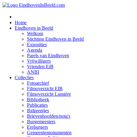
Home
Eindhoven in Beeld
Welkom
Stichting Eindhoven in Beeld
Exposities
Agenda
Parels van Eindhoven
Vrijwilligers
Vrienden EiB
ANBI
Collecties
Fotoarchief
Filmoverzicht EIB
Filmoverzicht Lumière
Bibliotheek
Publicaties
Bidprentjes
Brievenhoofden/nota's
Burgemeesters
Ereburgers
Gemeentemonumenten