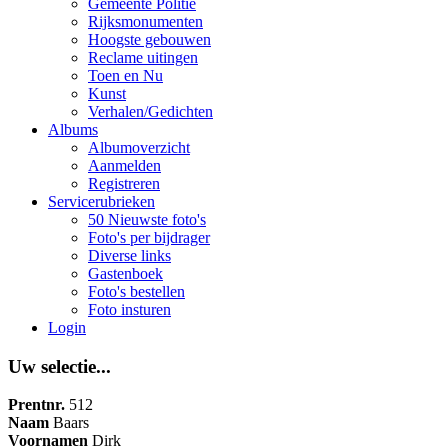
Gemeente Politie
Rijksmonumenten
Hoogste gebouwen
Reclame uitingen
Toen en Nu
Kunst
Verhalen/Gedichten
Albums
Albumoverzicht
Aanmelden
Registreren
Servicerubrieken
50 Nieuwste foto's
Foto's per bijdrager
Diverse links
Gastenboek
Foto's bestellen
Foto insturen
Login
Uw selectie...
Prentnr.
512
Naam
Baars
Voornamen
Dirk