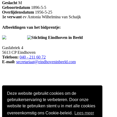
Geslacht
M
Geboortedatum
1896-5-5
Overlijdensdatum
1956-5-25
1e verwant
ev Antonia Wilhelmina van Schaijk
Afbeeldingen van het bidprentje:
Stichting Eindhoven in Beeld
Gasfabriek 4
5613 CP Eindhoven
Telefoon:
040 - 211 60 72
E-mail:
secretariaat@eindhoveninbeeld.com
Deze website gebruikt cookies om de
gebruikerservaring te verbeteren. Door onze
website te gebruiken stemt u in met alle cookies
overeenkomstig ons Cookie-beleid.
Lees meer
Social media