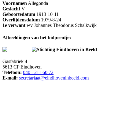
Voornamen
Allegonda
Geslacht
V
Geboortedatum
1913-10-11
Overlijdensdatum
1979-8-24
1e verwant
wv Johannes Theodorus Schalkwijk
Afbeeldingen van het bidprentje:
Stichting Eindhoven in Beeld
Gasfabriek 4
5613 CP Eindhoven
Telefoon:
040 - 211 60 72
E-mail:
secretariaat@eindhoveninbeeld.com