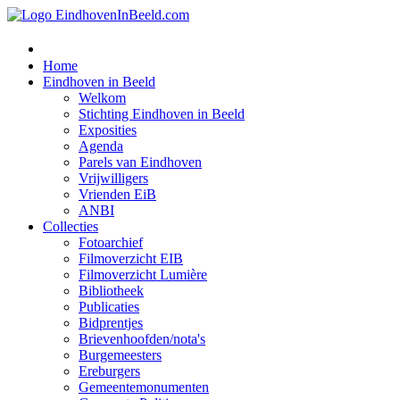
Home
Eindhoven in Beeld
Welkom
Stichting Eindhoven in Beeld
Exposities
Agenda
Parels van Eindhoven
Vrijwilligers
Vrienden EiB
ANBI
Collecties
Fotoarchief
Filmoverzicht EIB
Filmoverzicht Lumière
Bibliotheek
Publicaties
Bidprentjes
Brievenhoofden/nota's
Burgemeesters
Ereburgers
Gemeentemonumenten