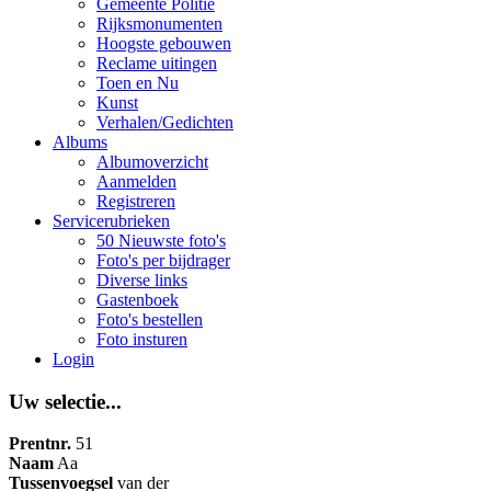
Gemeente Politie
Rijksmonumenten
Hoogste gebouwen
Reclame uitingen
Toen en Nu
Kunst
Verhalen/Gedichten
Albums
Albumoverzicht
Aanmelden
Registreren
Servicerubrieken
50 Nieuwste foto's
Foto's per bijdrager
Diverse links
Gastenboek
Foto's bestellen
Foto insturen
Login
Uw selectie...
Prentnr.
51
Naam
Aa
Tussenvoegsel
van der